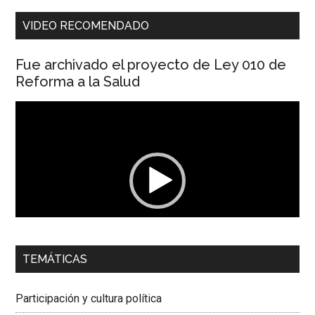
VIDEO RECOMENDADO
Fue archivado el proyecto de Ley 010 de
Reforma a la Salud
Reproductor
de
vídeo
00:00
01:04
TEMÁTICAS
Dra. Carolina Corcho Mejía,
Presidenta Corporación
Latinoamericana Sur, Vicepresidenta Federación Médica
Participación y cultura política
Colombiana