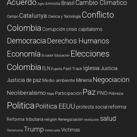
Acuerdo
Cambio Climatico
Brasil
Amnistia
Agro
Conflicto
Catalunya
Campo
Ciencia y Tecnología
Colombia
Corrupción
crisis capitalismo
Democracia
Derechos Humanos
Elecciones
Economía
Ecuador
Educación
Colombia
Iglesia
ELN
Justicia
Fast Track
España
Negociación
Justicia de paz
Mineria
Medio ambiente
Paz
Neoliberalismo
PND
Participación
Pobreza
Papa
Politica
Politica EEUU
reforma
protesta social
salud
Reforma tributaria
religión
Renegociación
revolucion
Trump
Victimas
Terrorismo
Venezuela