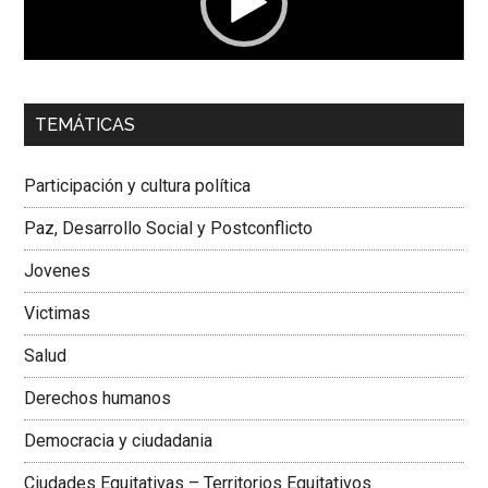
00:00
01:04
TEMÁTICAS
Dra. Carolina Corcho Mejía,
Presidenta Corporación
Latinoamericana Sur, Vicepresidenta Federación Médica
Participación y cultura política
Colombiana
Paz, Desarrollo Social y Postconflicto
Jovenes
Victimas
Salud
Derechos humanos
Democracia y ciudadania
Ciudades Equitativas – Territorios Equitativos