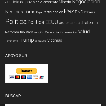
Negociación
Justicia de paz
Mineria
Medio ambiente
Paz
Neoliberalismo
PND
Participación
Pobreza
Papa
Politica
Politica EEUU
reforma
protesta social
salud
Reforma tributaria
religión
Renegociación
revolucion
Trump
Victimas
Terrorismo
Venezuela
APOYO SUR
BUSCAR