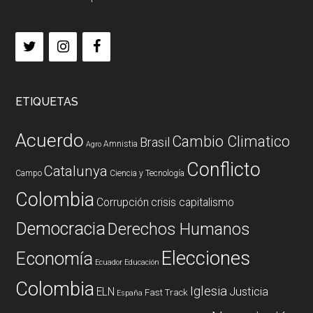
ETIQUETAS
Acuerdo
Cambio Climatico
Brasil
Amnistia
Agro
Conflicto
Catalunya
Campo
Ciencia y Tecnología
Colombia
Corrupción
crisis capitalismo
Democracia
Derechos Humanos
Elecciones
Economía
Ecuador
Educación
Colombia
Iglesia
ELN
Justicia
Fast Track
España