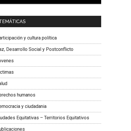
00:00
01:04
a. Carolina Corcho Mejía,
Presidenta Corporación
TEMÁTICAS
atinoamericana Sur, Vicepresidenta Federación
édica Colombiana
rticipación y cultura política
z, Desarrollo Social y Postconflicto
ovenes
ictimas
alud
erechos humanos
emocracia y ciudadania
udades Equitativas – Territorios Equitativos
ublicaciones