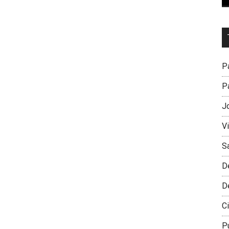
Dr
L
M
Pa
Pa
J
V
S
D
D
Ci
P