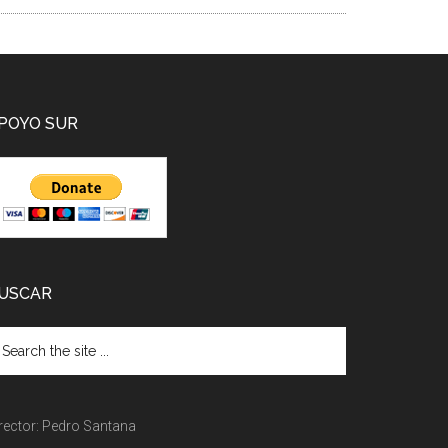
POYO SUR
USCAR
rector: Pedro Santana