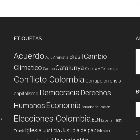
ETIQUETAS
A
Acuerdo
Cambio
Brasil
Amnistia
Agro
Climatico
Catalunya
Campo
Ciencia y Tecnología
Conflicto Colombia
Corrupción
crisis
Democracia
Derechos
B
capitalismo
Economía
Humanos
Ecuador
Educación
Elecciones Colombia
s
ELN
Fast
España
Iglesia
Justicia de paz
Justicia
Medio
Track
Di