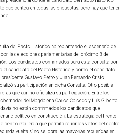
lla presidencial donde el candidato del Pacto Histórico,
o que puntea en todas las encuestas, pero hay que tener
ando.
sulta del Pacto Histórico ha replanteado el escenario de
e con las elecciones parlamentarias del próximo 8 de
ión. Los candidatos confirmados para esta consulta por
 el candidato del Pacto Histórico y como el candidato
l presidente Gustavo Petro y Juan Fernando Cristo
ializó su participación en dicha Consulta. Otro posible
ras que aún no oficializa su participación. Entre los
obernador del Magdalena Carlos Caicedo y Luis Gilberto
Todavía no están confirmados los candidatos que
nario político en construcción. La estrategia del Frente
 centro izquierda que permita reunir los votos del centro
segunda vuelta si no se logra las mayorías requeridas en