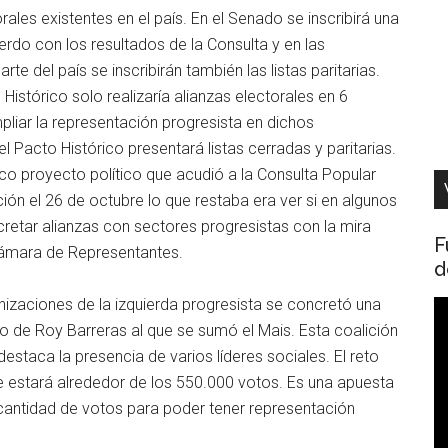
ales existentes en el país. En el Senado se inscribirá una
erdo con los resultados de la Consulta y en las
e del país se inscribirán también las listas paritarias.
Histórico solo realizaría alianzas electorales en 6
liar la representación progresista en dichos
l Pacto Histórico presentará listas cerradas y paritarias.
ico proyecto político que acudió a la Consulta Popular
ón el 26 de octubre lo que restaba era ver si en algunos
cretar alianzas con sectores progresistas con la mira
F
Cámara de Representantes.
d
nizaciones de la izquierda progresista se concretó una
R
co de Roy Barreras al que se sumó el Mais. Esta coalición
d
destaca la presencia de varios líderes sociales. El reto
v
ue estará alrededor de los 550.000 votos. Es una apuesta
 cantidad de votos para poder tener representación