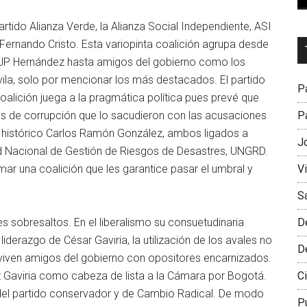
artido Alianza Verde, la Alianza Social Independiente, ASI
Dr
 Fernando Cristo. Esta variopinta coalición agrupa desde
L
 JP Hernández hasta amigos del gobierno como los
M
Ávila, solo por mencionar los más destacados. El partido
Pa
coalición juega a la pragmática política pues prevé que
Pa
os de corrupción que lo sacudieron con las acusaciones
r histórico Carlos Ramón González, ambos ligados a
J
d Nacional de Gestión de Riesgos de Desastres, UNGRD.
V
ar una coalición que les garantice pasar el umbral y
S
D
es sobresaltos. En el liberalismo su consuetudinaria
 liderazgo de César Gaviria, la utilización de los avales no
D
onviven amigos del gobierno con opositores encarnizados.
Ci
 Gaviria como cabeza de lista a la Cámara por Bogotá.
 del partido conservador y de Cambio Radical. De modo
P