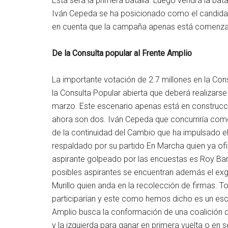
Esta será la primera batalla. Luego vendrá la bata
Iván Cepeda se ha posicionado como el candidat
en cuenta que la campaña apenas está comenz
De la Consulta popular al Frente Amplio
La importante votación de 2.7 millones en la Con
la Consulta Popular abierta que deberá realizars
marzo. Este escenario apenas está en construcc
ahora son dos. Iván Cepeda que concurriría como
de la continuidad del Cambio que ha impulsado e
respaldado por su partido En Marcha quien ya ofic
aspirante golpeado por las encuestas es Roy Barre
posibles aspirantes se encuentran además el exg
Murillo quien anda en la recolección de firmas. 
participarían y este como hemos dicho es un esce
Amplio busca la conformación de una coalición de
y la izquierda para ganar en primera vuelta o en 