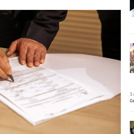
3 
Ge