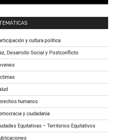
00:00
01:04
a. Carolina Corcho Mejía,
Presidenta Corporación
TEMÁTICAS
atinoamericana Sur, Vicepresidenta Federación
édica Colombiana
rticipación y cultura política
z, Desarrollo Social y Postconflicto
ovenes
ictimas
alud
erechos humanos
emocracia y ciudadania
udades Equitativas – Territorios Equitativos
ublicaciones