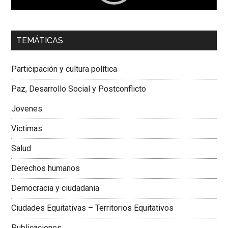
00:00
01:04
TEMÁTICAS
Dra. Carolina Corcho Mejía,
Presidenta Corporación
Latinoamericana Sur, Vicepresidenta Federación Médica
Participación y cultura política
Colombiana
Paz, Desarrollo Social y Postconflicto
Jovenes
Victimas
Salud
Derechos humanos
Democracia y ciudadania
Ciudades Equitativas – Territorios Equitativos
Publicaciones