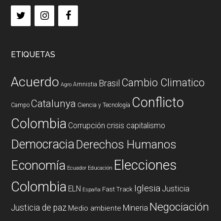
ETIQUETAS
Acuerdo
Cambio Climatico
Brasil
Amnistia
Agro
Conflicto
Catalunya
Campo
Ciencia y Tecnología
Colombia
Corrupción
crisis capitalismo
Democracia
Derechos Humanos
Elecciones
Economía
Ecuador
Educación
Colombia
Iglesia
ELN
Justicia
Fast Track
España
Negociación
Justicia de paz
Mineria
Medio ambiente