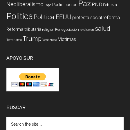
Paz
Neoliberalismo
PND
Participación
Pobreza
Papa
Politica
Politica EEUU
reforma
protesta social
salud
Reforma tributaria
religión
Renegociación
revolucion
Trump
Victimas
Terrorismo
Venezuela
APOYO SUR
BUSCAR