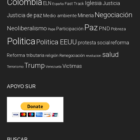
Colombia
Iglesia
ELN
Justicia
Fast Track
España
Negociación
Justicia de paz
Mineria
Medio ambiente
Paz
Neoliberalismo
PND
Participación
Pobreza
Papa
Politica
Politica EEUU
reforma
protesta social
salud
Reforma tributaria
religión
Renegociación
revolucion
Trump
Victimas
Terrorismo
Venezuela
APOYO SUR
BUSCAR