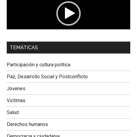
00:00
01:04
TEMÁTICAS
Dra. Carolina Corcho Mejía,
Presidenta Corporación
Latinoamericana Sur, Vicepresidenta Federación Médica
Participación y cultura política
Colombiana
Paz, Desarrollo Social y Postconflicto
Jovenes
Victimas
Salud
Derechos humanos
Democracia y ciudadania