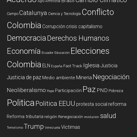
Brasil
Amnistia
Agro
Conflicto
Catalunya
Campo
Ciencia y Tecnología
Colombia
Corrupción
crisis capitalismo
Democracia
Derechos Humanos
Elecciones
Economía
Ecuador
Educación
Colombia
Iglesia
ELN
Justicia
Fast Track
España
Negociación
Justicia de paz
Mineria
Medio ambiente
Paz
Neoliberalismo
PND
Participación
Pobreza
Papa
Politica
Politica EEUU
reforma
protesta social
salud
Reforma tributaria
religión
Renegociación
revolucion
Trump
Victimas
Terrorismo
Venezuela