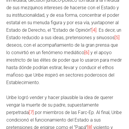
inmediata, decisión jurídico-político tomada a la medida
de sus mezquinos intereses de hacerse con el Estado y
su institucionalidad, y de esa forma, concentrar el poder
estatal en su menuda figura y por esa vía, yuxtaponer al
Estado de Derecho, el “Estado de Opinión”
[4]
. Es decir, un
Estado reducido a sus ideas, pretensiones y sinuosos
[5]
deseos, con el acompañamiento de la gran prensa que
lo convirtió en un fenómeno mediático
[6]
y el apoyo
irrestricto de las élites de poder que lo usaron para medir
hasta dónde podrían estirar, llevar y conducir el ethos
mafioso que Uribe inspiró en sectores poderosos del
Establecimiento.
Uribe logró vender y hacer plausible la idea de querer
vengar la muerte de su padre, supuestamente
perpetrada
[7]
por miembros de las Farc-Ep. Al final, Uribe
condicionó el funcionamiento del Estado a sus
pretensiones de erigirse como el “Papá”
[8]
violento y