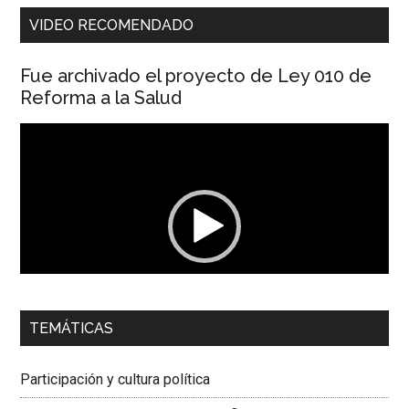
VIDEO RECOMENDADO
Fue archivado el proyecto de Ley 010 de
Reforma a la Salud
Reproductor
de
vídeo
00:00
01:04
TEMÁTICAS
Dra. Carolina Corcho Mejía,
Presidenta Corporación
Latinoamericana Sur, Vicepresidenta Federación Médica
Participación y cultura política
Colombiana