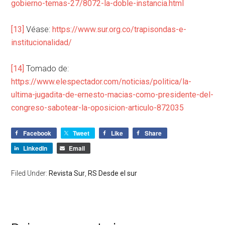
gobierno-temas-27/8072-la-doble-instancia.html
[13]
Véase:
https://www.sur.org.co/trapisondas-e-
institucionalidad/
[14]
Tomado de:
https://www.elespectador.com/noticias/politica/la-
ultima-jugadita-de-ernesto-macias-como-presidente-del-
congreso-sabotear-la-oposicion-articulo-872035
Facebook
Tweet
Like
Share
LinkedIn
Email
Filed Under:
Revista Sur
,
RS Desde el sur