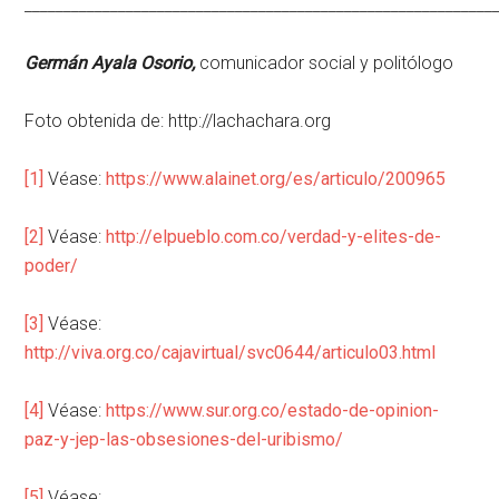
____________________________________________________________
Germán Ayala Osorio,
comunicador social y politólogo
Foto obtenida de: http://lachachara.org
[1]
Véase:
https://www.alainet.org/es/articulo/200965
[2]
Véase:
http://elpueblo.com.co/verdad-y-elites-de-
poder/
[3]
Véase:
http://viva.org.co/cajavirtual/svc0644/articulo03.html
[4]
Véase:
https://www.sur.org.co/estado-de-opinion-
paz-y-jep-las-obsesiones-del-uribismo/
[5]
Véase: