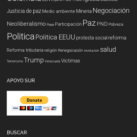
Negociación
Justicia de paz
Mineria
Medio ambiente
Paz
Neoliberalismo
PND
Participación
Pobreza
Papa
Politica
Politica EEUU
reforma
protesta social
salud
Reforma tributaria
religión
Renegociación
revolucion
Trump
Victimas
Terrorismo
Venezuela
APOYO SUR
BUSCAR