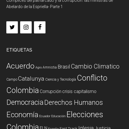
Cómplices del patriarcado y la corrupción: las ministras de
Abelardo de la Espriella- Parte 1
ETIQUETAS
Acuerdo
Cambio Climatico
Brasil
Amnistia
Agro
Conflicto
Catalunya
Campo
Ciencia y Tecnología
Colombia
Corrupción
crisis capitalismo
Democracia
Derechos Humanos
Elecciones
Economía
Ecuador
Educación
Colombia
Iglesia
ELN
Justicia
Fast Track
España