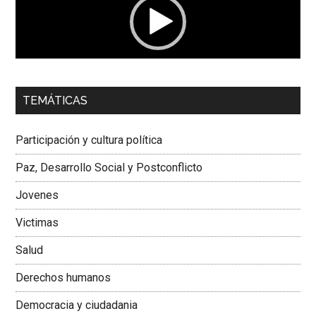
00:00
01:04
TEMÁTICAS
Dra. Carolina Corcho Mejía,
Presidenta Corporación
Latinoamericana Sur, Vicepresidenta Federación Médica
Participación y cultura política
Colombiana
Paz, Desarrollo Social y Postconflicto
Jovenes
Victimas
Salud
Derechos humanos
Democracia y ciudadania