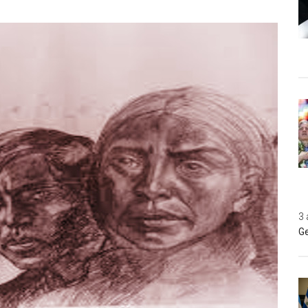
3 
Ge