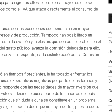
ja para ingresos altos, el problema mayor es que se
os como el IVA que ataca directamente el consumo de
Dr
L
utarias son las exenciones que benefician en mayor
M
Pa
resos y de producción. Tampoco han posibilitado un
rrestar la evasión y la elusión, que son considerables en el
Pa
l gasto público, avanza la comisión delegada para ello,
J
eranzas al respecto, nada distinto pasó con la Comisión
V
S
 en tiempos florecientes, le ha tocado enfrentar los
nas expectativas negativas por parte de las familias y
D
 responde con las necesidades de mayor inversión que
D
Esto sin decir que buena parte de los ahorros del país
pción que sin duda alguna se constituye en un problema
Ci
y alguien podría decir que no hay muertos; pues lo dudo,
P