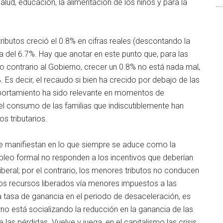
alud, educación, la alimentación de los niños y para la
 tributos creció el 0.8% en cifras reales (descontando la
a del 6.7%. Hay que anotar en este punto que, para las
co contrario al Gobierno, crecer un 0.8% no está nada mal,
Es decir, el recaudo si bien ha crecido por debajo de las
portamiento ha sido relevante en momentos de
l consumo de las familias que indiscutiblemente han
s tributarios.
e manifiestan en lo que siempre se aduce como la
mpleo formal no responden a los incentivos que deberían
eral; por el contrario, los menores tributos no conducen
os recursos liberados vía menores impuestos a las
a tasa de ganancia en el periodo de desaceleración, es
no está socializando la reducción en la ganancia de las
las pérdidas. Vuelve y juega, en el capitalismo las crisis