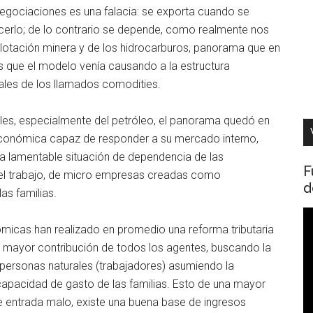
 negociaciones es una falacia: se exporta cuando se
cerlo; de lo contrario se depende, como realmente nos
xplotación minera y de los hidrocarburos, panorama que en
es que el modelo venía causando a la estructura
ales de los llamados comodities.
nales, especialmente del petróleo, el panorama quedó en
 económica capaz de responder a su mercado interno,
la lamentable situación de dependencia de las
F
del trabajo, de micro empresas creadas como
d
as familias.
R
ómicas han realizado en promedio una reforma tributaria
d
a mayor contribución de todos los agentes, buscando la
v
s personas naturales (trabajadores) asumiendo la
 capacidad de gasto de las familias. Esto de una mayor
e entrada malo, existe una buena base de ingresos