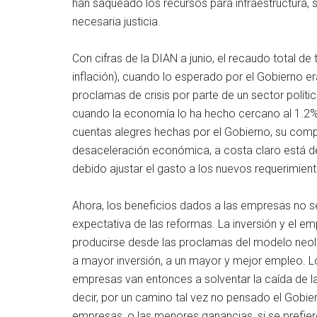
han saqueado los recursos para infraestructura, s
necesaria justicia.
Con cifras de la DIAN a junio, el recaudo total de
inflación), cuando lo esperado por el Gobierno er
proclamas de crisis por parte de un sector políti
cuando la economía lo ha hecho cercano al 1.2%. 
cuentas alegres hechas por el Gobierno, su com
desaceleración económica, a costa claro está de
debido ajustar el gasto a los nuevos requerimiento
Ahora, los beneficios dados a las empresas no s
expectativa de las reformas. La inversión y el e
producirse desde las proclamas del modelo neolib
a mayor inversión, a un mayor y mejor empleo. L
empresas van entonces a solventar la caída de l
decir, por un camino tal vez no pensado el Gobier
empresas, o las menores ganancias, si se prefiere 