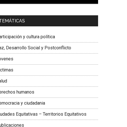
00:00
01:04
a. Carolina Corcho Mejía,
Presidenta Corporación
TEMÁTICAS
atinoamericana Sur, Vicepresidenta Federación
édica Colombiana
rticipación y cultura política
z, Desarrollo Social y Postconflicto
ovenes
ictimas
alud
erechos humanos
emocracia y ciudadania
udades Equitativas – Territorios Equitativos
ublicaciones