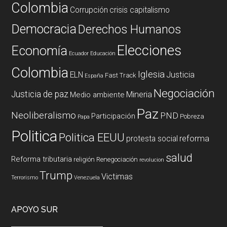
Colombia
Corrupción
crisis capitalismo
Democracia
Derechos Humanos
Elecciones
Economía
Ecuador
Educación
Colombia
Iglesia
ELN
Justicia
Fast Track
España
Negociación
Justicia de paz
Mineria
Medio ambiente
Paz
Neoliberalismo
PND
Participación
Pobreza
Papa
Politica
Politica EEUU
reforma
protesta social
salud
Reforma tributaria
religión
Renegociación
revolucion
Trump
Victimas
Terrorismo
Venezuela
APOYO SUR