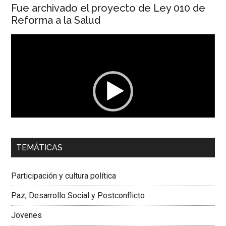
Fue archivado el proyecto de Ley 010 de
Reforma a la Salud
Reproductor
de
vídeo
00:00
01:04
TEMÁTICAS
Dra. Carolina Corcho Mejía,
Presidenta Corporación
Latinoamericana Sur, Vicepresidenta Federación Médica
Participación y cultura política
Colombiana
Paz, Desarrollo Social y Postconflicto
Jovenes