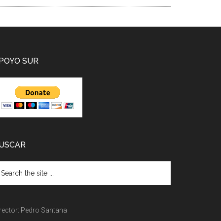
POYO SUR
USCAR
rector: Pedro Santana