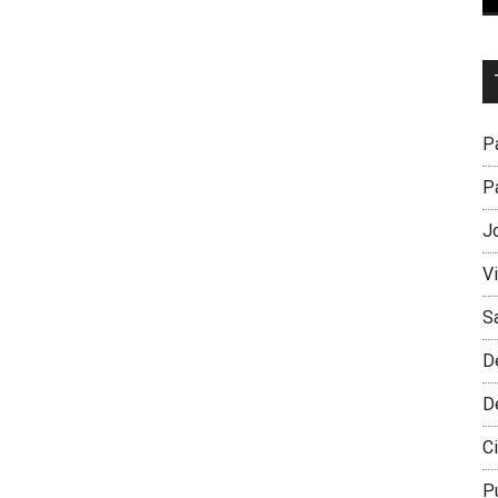
Dr
L
M
Pa
Pa
J
V
S
D
D
Ci
P