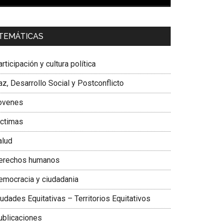
00:00
01:04
a. Carolina Corcho Mejía,
Presidenta Corporación
TEMÁTICAS
atinoamericana Sur, Vicepresidenta Federación
édica Colombiana
rticipación y cultura política
z, Desarrollo Social y Postconflicto
ovenes
ictimas
alud
erechos humanos
emocracia y ciudadania
udades Equitativas – Territorios Equitativos
ublicaciones