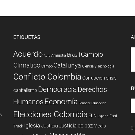
ETIQUETAS
A
Acuerdo
Cambio
Brasil
Amnistia
Agro
Climatico
Catalunya
Campo
Ciencia y Tecnología
Conflicto Colombia
Corrupción
crisis
Democracia
Derechos
B
capitalismo
Economía
Humanos
Ecuador
Educación
Elecciones Colombia
s
ELN
Fast
España
Iglesia
Justicia de paz
Justicia
Medio
Track
Di