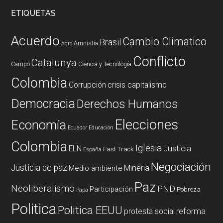
ETIQUETAS
Acuerdo
Cambio Climatico
Brasil
Amnistia
Agro
Conflicto
Catalunya
Campo
Ciencia y Tecnología
Colombia
Corrupción
crisis capitalismo
Democracia
Derechos Humanos
Elecciones
Economía
Ecuador
Educación
Colombia
Iglesia
ELN
Justicia
Fast Track
España
Negociación
Justicia de paz
Mineria
Medio ambiente
Paz
Neoliberalismo
PND
Participación
Pobreza
Papa
Politica
Politica EEUU
reforma
protesta social