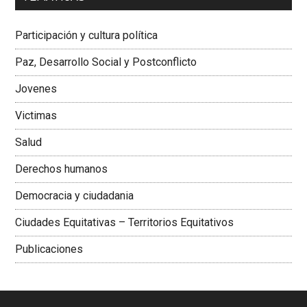
Dra. Carolina Corcho Mejía,
Presidenta Corporación
Latinoamericana Sur, Vicepresidenta Federación Médica
Participación y cultura política
Colombiana
Paz, Desarrollo Social y Postconflicto
Jovenes
Victimas
Salud
Derechos humanos
Democracia y ciudadania
Ciudades Equitativas – Territorios Equitativos
Publicaciones