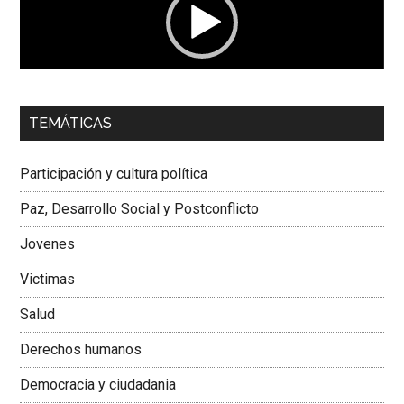
00:00
01:04
TEMÁTICAS
Dra. Carolina Corcho Mejía,
Presidenta Corporación
Latinoamericana Sur, Vicepresidenta Federación Médica
Participación y cultura política
Colombiana
Paz, Desarrollo Social y Postconflicto
Jovenes
Victimas
Salud
Derechos humanos
Democracia y ciudadania