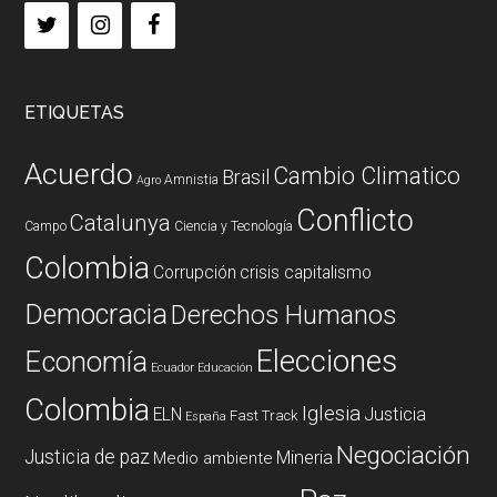
ETIQUETAS
Acuerdo
Cambio Climatico
Brasil
Amnistia
Agro
Conflicto
Catalunya
Campo
Ciencia y Tecnología
Colombia
Corrupción
crisis capitalismo
Democracia
Derechos Humanos
Elecciones
Economía
Ecuador
Educación
Colombia
Iglesia
ELN
Justicia
Fast Track
España
Negociación
Justicia de paz
Mineria
Medio ambiente