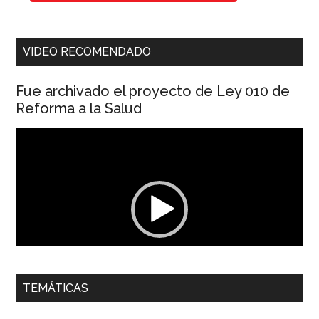
VIDEO RECOMENDADO
Fue archivado el proyecto de Ley 010 de
Reforma a la Salud
Reproductor
de
vídeo
00:00
01:04
TEMÁTICAS
Dra. Carolina Corcho Mejía,
Presidenta Corporación
Latinoamericana Sur, Vicepresidenta Federación Médica