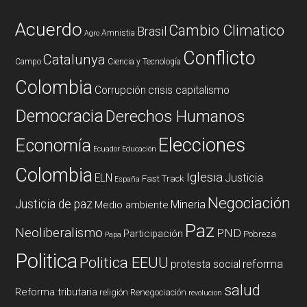
Acuerdo
Cambio Climatico
Brasil
Amnistia
Agro
Conflicto
Catalunya
Campo
Ciencia y Tecnología
Colombia
Corrupción
crisis capitalismo
Democracia
Derechos Humanos
Elecciones
Economía
Ecuador
Educación
Colombia
Iglesia
ELN
Justicia
Fast Track
España
Negociación
Justicia de paz
Mineria
Medio ambiente
Paz
Neoliberalismo
PND
Participación
Pobreza
Papa
Politica
Politica EEUU
reforma
protesta social
salud
Reforma tributaria
religión
Renegociación
revolucion