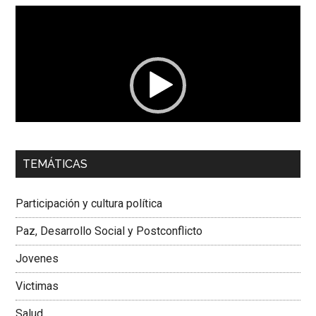
Reproductor
de
vídeo
00:00
01:04
TEMÁTICAS
Dra. Carolina Corcho Mejía,
Presidenta Corporación
Latinoamericana Sur, Vicepresidenta Federación Médica
Participación y cultura política
Colombiana
Paz, Desarrollo Social y Postconflicto
Jovenes
Victimas
Salud