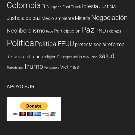
Colombia
Iglesia
ELN
Justicia
Fast Track
España
Negociación
Justicia de paz
Mineria
Medio ambiente
Paz
Neoliberalismo
PND
Participación
Pobreza
Papa
Politica
Politica EEUU
reforma
protesta social
salud
Reforma tributaria
religión
Renegociación
revolucion
Trump
Victimas
Terrorismo
Venezuela
APOYO SUR