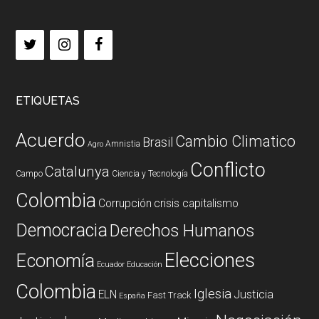
ETIQUETAS
Acuerdo
Cambio Climatico
Brasil
Amnistia
Agro
Conflicto
Catalunya
Campo
Ciencia y Tecnología
Colombia
Corrupción
crisis capitalismo
Democracia
Derechos Humanos
Elecciones
Economía
Ecuador
Educación
Colombia
Iglesia
ELN
Justicia
Fast Track
España