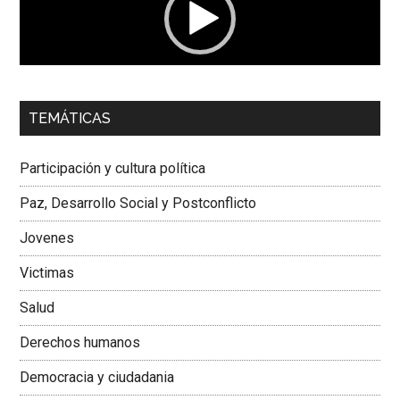
00:00
01:04
TEMÁTICAS
Dra. Carolina Corcho Mejía,
Presidenta Corporación
Latinoamericana Sur, Vicepresidenta Federación Médica
Participación y cultura política
Colombiana
Paz, Desarrollo Social y Postconflicto
Jovenes
Victimas
Salud
Derechos humanos
Democracia y ciudadania