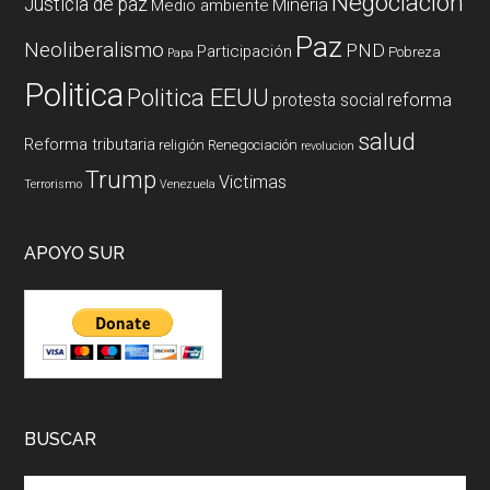
Negociación
Justicia de paz
Mineria
Medio ambiente
Paz
Neoliberalismo
PND
Participación
Pobreza
Papa
Politica
Politica EEUU
reforma
protesta social
salud
Reforma tributaria
religión
Renegociación
revolucion
Trump
Victimas
Terrorismo
Venezuela
APOYO SUR
BUSCAR