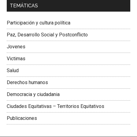
00:00
01:04
TEMÁTICAS
Dra. Carolina Corcho Mejía,
Presidenta Corporación
Latinoamericana Sur, Vicepresidenta Federación Médica
Participación y cultura política
Colombiana
Paz, Desarrollo Social y Postconflicto
Jovenes
Victimas
Salud
Derechos humanos
Democracia y ciudadania
Ciudades Equitativas – Territorios Equitativos
Publicaciones