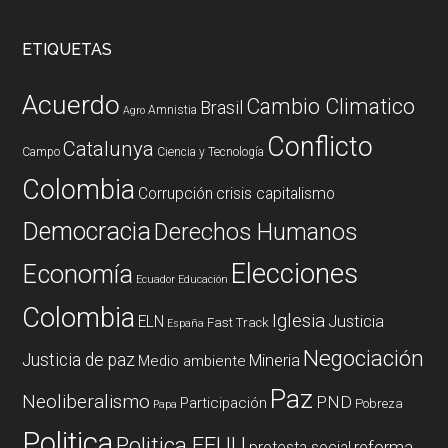
ETIQUETAS
Acuerdo
Cambio Climatico
Brasil
Amnistia
Agro
Conflicto
Catalunya
Campo
Ciencia y Tecnología
Colombia
Corrupción
crisis capitalismo
Democracia
Derechos Humanos
Elecciones
Economía
Ecuador
Educación
Colombia
Iglesia
ELN
Justicia
Fast Track
España
Negociación
Justicia de paz
Mineria
Medio ambiente
Paz
Neoliberalismo
PND
Participación
Pobreza
Papa
Politica
Politica EEUU
reforma
protesta social