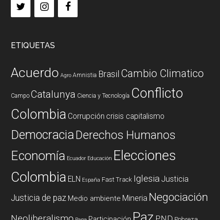
ETIQUETAS
Acuerdo
Cambio Climatico
Brasil
Amnistia
Agro
Conflicto
Catalunya
Campo
Ciencia y Tecnología
Colombia
Corrupción
crisis capitalismo
Democracia
Derechos Humanos
Elecciones
Economía
Ecuador
Educación
Colombia
Iglesia
ELN
Justicia
Fast Track
España
Negociación
Justicia de paz
Mineria
Medio ambiente
Paz
Neoliberalismo
PND
Participación
Pobreza
Papa