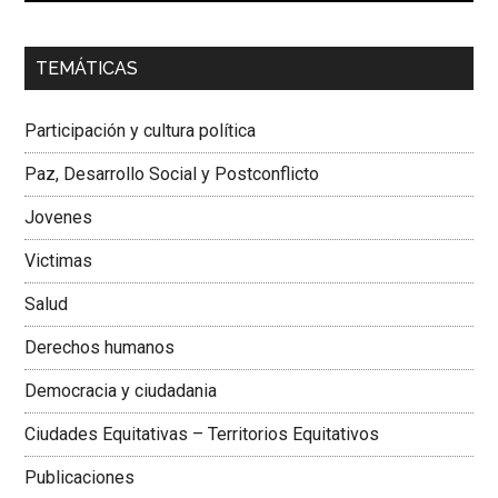
00:00
01:04
TEMÁTICAS
Dra. Carolina Corcho Mejía,
Presidenta Corporación
Latinoamericana Sur, Vicepresidenta Federación Médica
Participación y cultura política
Colombiana
Paz, Desarrollo Social y Postconflicto
Jovenes
Victimas
Salud
Derechos humanos
Democracia y ciudadania
Ciudades Equitativas – Territorios Equitativos
Publicaciones