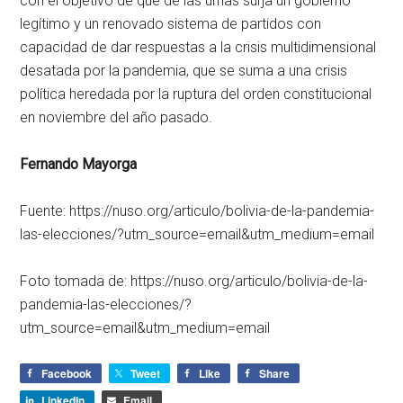
con el objetivo de que de las urnas surja un gobierno
legítimo y un renovado sistema de partidos con
capacidad de dar respuestas a la crisis multidimensional
desatada por la pandemia, que se suma a una crisis
política heredada por la ruptura del orden constitucional
en noviembre del año pasado.
Fernando Mayorga
Fuente: https://nuso.org/articulo/bolivia-de-la-pandemia-
las-elecciones/?utm_source=email&utm_medium=email
Foto tomada de: https://nuso.org/articulo/bolivia-de-la-
pandemia-las-elecciones/?
utm_source=email&utm_medium=email
Facebook
Tweet
Like
Share
LinkedIn
Email