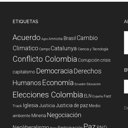
ETIQUETAS
A
Acuerdo
Cambio
Brasil
Amnistia
Agro
Climatico
Catalunya
Campo
Ciencia y Tecnología
Conflicto Colombia
Corrupción
crisis
Democracia
Derechos
B
capitalismo
Economía
Humanos
Ecuador
Educación
Elecciones Colombia
ELN
Fast
España
Iglesia
Justicia de paz
Justicia
Medio
Track
Di
Negociación
Mineria
ambiente
Paz
Neoliberalismo
PND
Participación