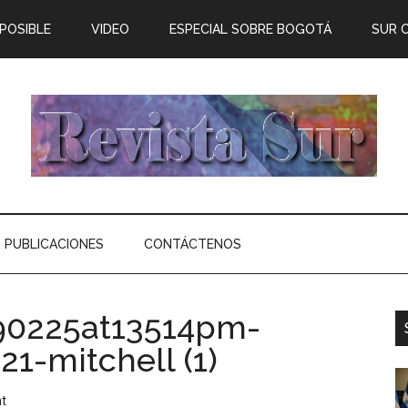
 POSIBLE
VIDEO
ESPECIAL SOBRE BOGOTÁ
SUR 
PUBLICACIONES
CONTÁCTENOS
90225at13514pm-
1-mitchell (1)
t