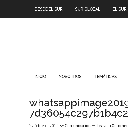
DESDE EL SUR
SUR GLOBAL
EL SUR
INICIO
NOSOTROS
TEMÁTICAS
whatsappimage201
7d36054c297b1b4c22
27 febrero, 2019
By
Comunicacion
Leave a Commen