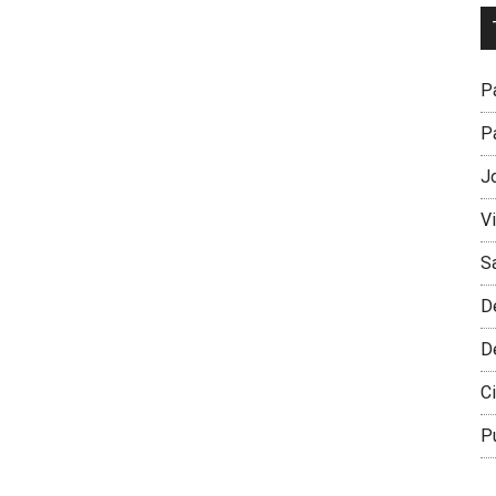
Dr
L
M
Pa
Pa
J
V
S
D
D
Ci
P