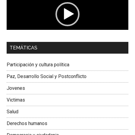
00:00
01:04
TEMÁTICAS
Dra. Carolina Corcho Mejía,
Presidenta Corporación
Latinoamericana Sur, Vicepresidenta Federación Médica
Participación y cultura política
Colombiana
Paz, Desarrollo Social y Postconflicto
Jovenes
Victimas
Salud
Derechos humanos