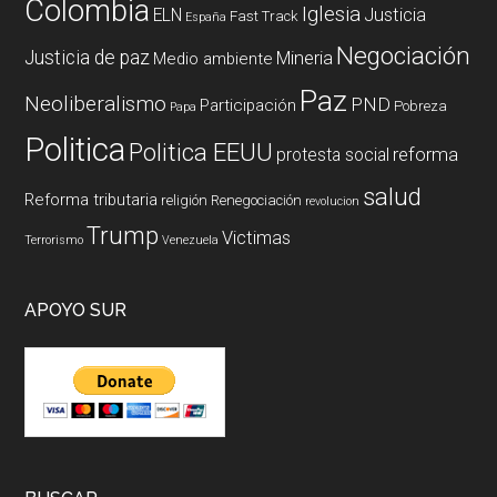
Colombia
Iglesia
ELN
Justicia
Fast Track
España
Negociación
Justicia de paz
Mineria
Medio ambiente
Paz
Neoliberalismo
PND
Participación
Pobreza
Papa
Politica
Politica EEUU
reforma
protesta social
salud
Reforma tributaria
religión
Renegociación
revolucion
Trump
Victimas
Terrorismo
Venezuela
APOYO SUR