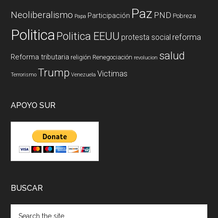
Paz
Neoliberalismo
PND
Participación
Pobreza
Papa
Politica
Politica EEUU
reforma
protesta social
salud
Reforma tributaria
religión
Renegociación
revolucion
Trump
Victimas
Terrorismo
Venezuela
APOYO SUR
BUSCAR