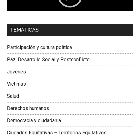
00:00
01:04
TEMÁTICAS
Dra. Carolina Corcho Mejía,
Presidenta Corporación
Latinoamericana Sur, Vicepresidenta Federación Médica
Participación y cultura política
Colombiana
Paz, Desarrollo Social y Postconflicto
Jovenes
Victimas
Salud
Derechos humanos
Democracia y ciudadania
Ciudades Equitativas – Territorios Equitativos