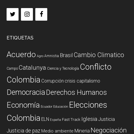
ETIQUETAS
Acuerdo
Cambio Climatico
Brasil
Amnistia
Agro
Conflicto
Catalunya
Campo
Ciencia y Tecnología
Colombia
Corrupción
crisis capitalismo
Democracia
Derechos Humanos
Elecciones
Economía
Ecuador
Educación
Colombia
Iglesia
ELN
Justicia
Fast Track
España
Negociación
Justicia de paz
Mineria
Medio ambiente