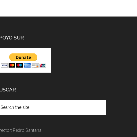
POYO SUR
USCAR
rector: Pedro Santana