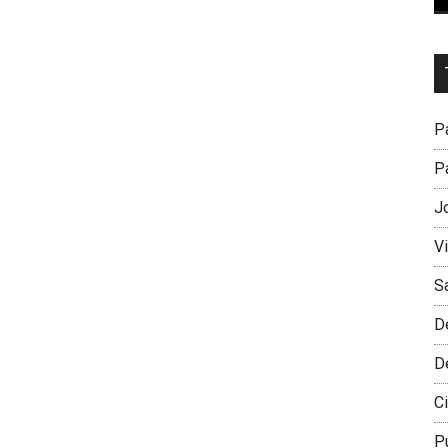
Dr
L
M
Pa
Pa
J
V
S
D
D
Ci
P