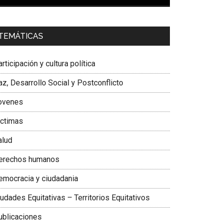
00:00
01:04
a. Carolina Corcho Mejía,
Presidenta Corporación
TEMÁTICAS
atinoamericana Sur, Vicepresidenta Federación
édica Colombiana
rticipación y cultura política
z, Desarrollo Social y Postconflicto
ovenes
ictimas
alud
erechos humanos
emocracia y ciudadania
udades Equitativas – Territorios Equitativos
ublicaciones