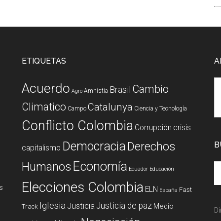
ETIQUETAS
A
Acuerdo
Cambio
Brasil
Amnistia
Agro
Climatico
Catalunya
Campo
Ciencia y Tecnología
Conflicto Colombia
Corrupción
crisis
Democracia
Derechos
B
capitalismo
Economía
Humanos
Ecuador
Educación
Elecciones Colombia
s
ELN
Fast
España
Iglesia
Justicia de paz
Justicia
Medio
Track
Di