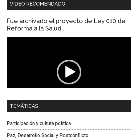
VIDEO RECOMENDADO
Fue archivado el proyecto de Ley 010 de
Reforma a la Salud
Reproductor
de
vídeo
00:00
01:04
TEMÁTICAS
Dra. Carolina Corcho Mejía,
Presidenta Corporación
Latinoamericana Sur, Vicepresidenta Federación Médica
Participación y cultura política
Colombiana
Paz, Desarrollo Social y Postconflicto