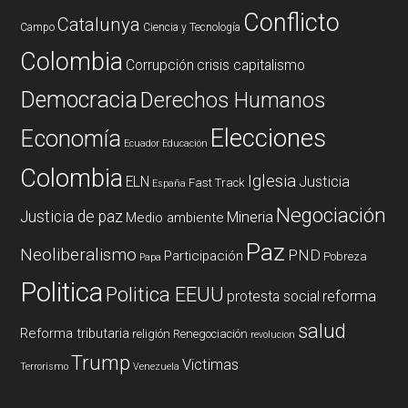
Conflicto
Catalunya
Campo
Ciencia y Tecnología
Colombia
Corrupción
crisis capitalismo
Democracia
Derechos Humanos
Elecciones
Economía
Ecuador
Educación
Colombia
Iglesia
ELN
Justicia
Fast Track
España
Negociación
Justicia de paz
Mineria
Medio ambiente
Paz
Neoliberalismo
PND
Participación
Pobreza
Papa
Politica
Politica EEUU
reforma
protesta social
salud
Reforma tributaria
religión
Renegociación
revolucion
Trump
Victimas
Terrorismo
Venezuela