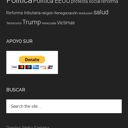
Politica EEUU
reforma
protesta social
salud
Reforma tributaria
religión
Renegociación
revolucion
Trump
Victimas
Terrorismo
Venezuela
APOYO SUR
BUSCAR
Director: Pedro Santana