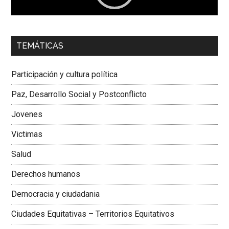
00:00
01:04
TEMÁTICAS
Dra. Carolina Corcho Mejía,
Presidenta Corporación
Latinoamericana Sur, Vicepresidenta Federación Médica
Participación y cultura política
Colombiana
Paz, Desarrollo Social y Postconflicto
Jovenes
Victimas
Salud
Derechos humanos
Democracia y ciudadania
Ciudades Equitativas – Territorios Equitativos