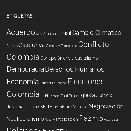
ETIQUETAS
Acuerdo
Cambio Climatico
Brasil
Amnistia
Agro
Conflicto
Catalunya
Campo
Ciencia y Tecnología
Colombia
Corrupción
crisis capitalismo
Democracia
Derechos Humanos
Elecciones
Economía
Ecuador
Educación
Colombia
Iglesia
ELN
Justicia
Fast Track
España
Negociación
Justicia de paz
Mineria
Medio ambiente
Paz
Neoliberalismo
PND
Participación
Pobreza
Papa
Politica