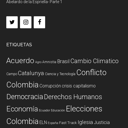
Abelardo de la Espriella- Parte 1
ETIQUETAS
Acuerdo
Cambio Climatico
Brasil
Amnistia
Agro
Conflicto
Catalunya
Campo
Ciencia y Tecnología
Colombia
Corrupción
crisis capitalismo
Democracia
Derechos Humanos
Elecciones
Economía
Ecuador
Educación
Colombia
Iglesia
ELN
Justicia
Fast Track
España