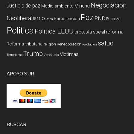
Negociación
Justicia de paz
Mineria
Medio ambiente
Paz
Neoliberalismo
PND
Participación
Pobreza
Papa
Politica
Politica EEUU
reforma
protesta social
salud
Reforma tributaria
religión
Renegociación
revolucion
Trump
Victimas
Terrorismo
Venezuela
APOYO SUR
BUSCAR