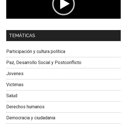
00:00
01:04
TEMÁTICAS
Dra. Carolina Corcho Mejía,
Presidenta Corporación
Latinoamericana Sur, Vicepresidenta Federación Médica
Participación y cultura política
Colombiana
Paz, Desarrollo Social y Postconflicto
Jovenes
Victimas
Salud
Derechos humanos
Democracia y ciudadania