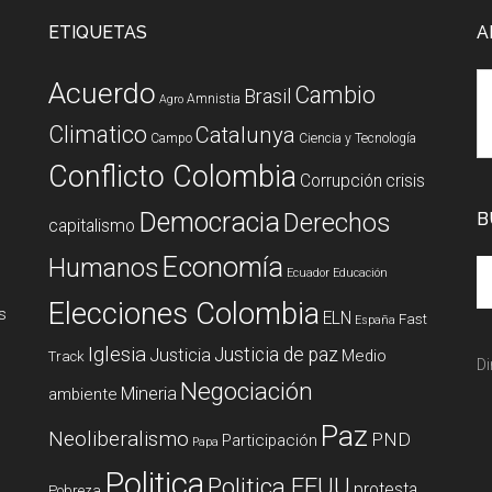
ETIQUETAS
A
Acuerdo
Cambio
Brasil
Amnistia
Agro
Climatico
Catalunya
Campo
Ciencia y Tecnología
Conflicto Colombia
Corrupción
crisis
Democracia
Derechos
B
capitalismo
Economía
Humanos
Ecuador
Educación
Elecciones Colombia
s
ELN
Fast
España
Iglesia
Justicia de paz
Justicia
Medio
Track
Di
Negociación
Mineria
ambiente
Paz
Neoliberalismo
PND
Participación
Papa
Politica
Politica EEUU
protesta
Pobreza