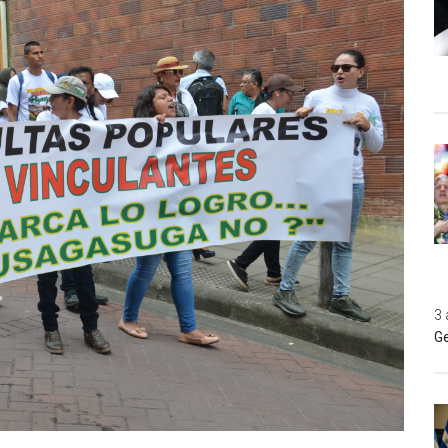
3 
Ge