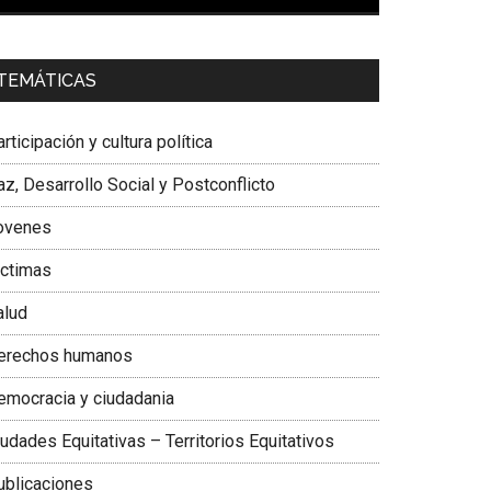
00:00
01:04
a. Carolina Corcho Mejía,
Presidenta Corporación
TEMÁTICAS
atinoamericana Sur, Vicepresidenta Federación
édica Colombiana
rticipación y cultura política
z, Desarrollo Social y Postconflicto
ovenes
ictimas
alud
erechos humanos
emocracia y ciudadania
udades Equitativas – Territorios Equitativos
ublicaciones