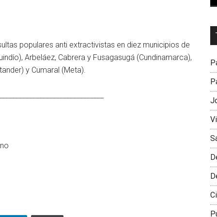
Dr
L
ltas populares anti extractivistas en diez municipios de
M
uindío), Arbeláez, Cabrera y Fusagasugá (Cundinamarca),
Pa
tander) y Cumaral (Meta).
Pa
_______________________________
J
V
S
ono
D
D
Ci
P