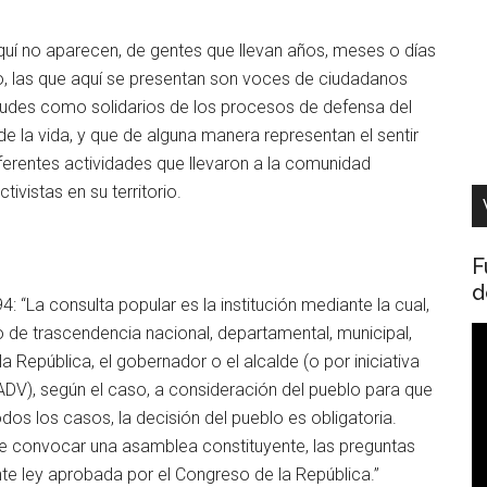
uí no aparecen, de gentes que llevan años, meses o días
, las que aquí se presentan son voces de ciudadanos
atitudes como solidarios de los procesos de defensa del
e la vida, y que de alguna manera representan el sentir
iferentes actividades que llevaron a la comunidad
ivistas en su territorio.
F
d
4: “
La consulta popular es
la institución mediante la cual,
 de trascendencia nacional, departamental, municipal,
R
 la República, el gobernador o el alcalde (o por iniciativa
d
DV), según el caso, a consideración del pueblo para que
v
os los casos, la decisión del pueblo es obligatoria.
de convocar una asamblea constituyente, las preguntas
e ley aprobada por el Congreso de la República.”