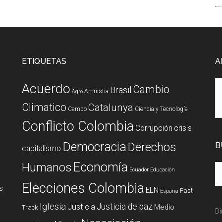
ETIQUETAS
A
Acuerdo
Cambio
Brasil
Amnistia
Agro
Climatico
Catalunya
Campo
Ciencia y Tecnología
Conflicto Colombia
Corrupción
crisis
Democracia
Derechos
B
capitalismo
Economía
Humanos
Ecuador
Educación
Elecciones Colombia
s
ELN
Fast
España
Iglesia
Justicia de paz
Justicia
Medio
Track
Di