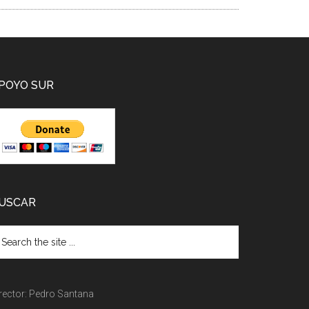
POYO SUR
USCAR
rector: Pedro Santana