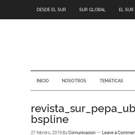
DESDE EL SUR
SUR GLOBAL
EL SUR
INICIO
NOSOTROS
TEMÁTICAS
revista_sur_pepa_u
bspline
27 febrero, 2019
By
Comunicacion
Leave a Commen