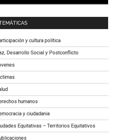
00:00
01:04
a. Carolina Corcho Mejía,
Presidenta Corporación
TEMÁTICAS
atinoamericana Sur, Vicepresidenta Federación
édica Colombiana
rticipación y cultura política
z, Desarrollo Social y Postconflicto
ovenes
ictimas
alud
erechos humanos
emocracia y ciudadania
udades Equitativas – Territorios Equitativos
ublicaciones