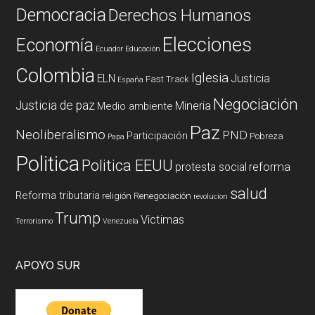
Democracia
Derechos Humanos
Elecciones
Economía
Ecuador
Educación
Colombia
Iglesia
ELN
Justicia
Fast Track
España
Negociación
Justicia de paz
Mineria
Medio ambiente
Paz
Neoliberalismo
PND
Participación
Pobreza
Papa
Politica
Politica EEUU
reforma
protesta social
salud
Reforma tributaria
religión
Renegociación
revolucion
Trump
Victimas
Terrorismo
Venezuela
APOYO SUR