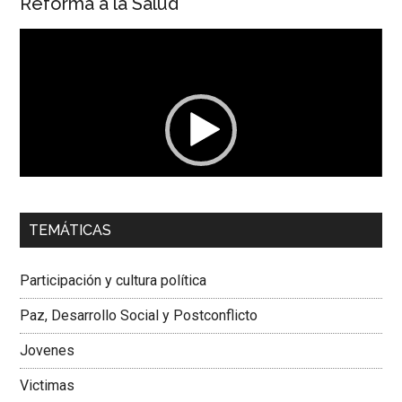
Reforma a la Salud
Reproductor
de
vídeo
00:00
01:04
TEMÁTICAS
Dra. Carolina Corcho Mejía,
Presidenta Corporación
Latinoamericana Sur, Vicepresidenta Federación Médica
Participación y cultura política
Colombiana
Paz, Desarrollo Social y Postconflicto
Jovenes
Victimas