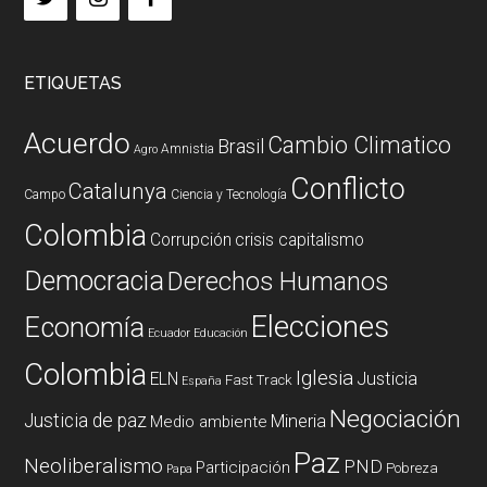
ETIQUETAS
Acuerdo
Cambio Climatico
Brasil
Amnistia
Agro
Conflicto
Catalunya
Campo
Ciencia y Tecnología
Colombia
Corrupción
crisis capitalismo
Democracia
Derechos Humanos
Elecciones
Economía
Ecuador
Educación
Colombia
Iglesia
ELN
Justicia
Fast Track
España
Negociación
Justicia de paz
Mineria
Medio ambiente
Paz
Neoliberalismo
PND
Participación
Pobreza
Papa