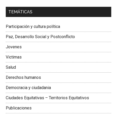
00:00
01:04
TEMÁTICAS
Dra. Carolina Corcho Mejía,
Presidenta Corporación
Latinoamericana Sur, Vicepresidenta Federación Médica
Participación y cultura política
Colombiana
Paz, Desarrollo Social y Postconflicto
Jovenes
Victimas
Salud
Derechos humanos
Democracia y ciudadania
Ciudades Equitativas – Territorios Equitativos
Publicaciones