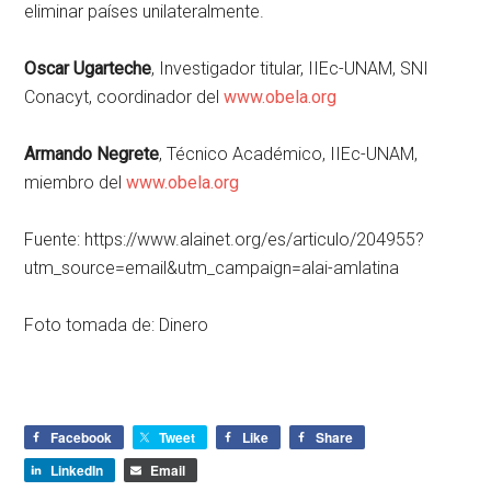
eliminar países unilateralmente.
Oscar Ugarteche
, Investigador titular, IIEc-UNAM, SNI
Conacyt, coordinador del
www.obela.org
Armando Negrete
, Técnico Académico, IIEc-UNAM,
miembro del
www.obela.org
Fuente: https://www.alainet.org/es/articulo/204955?
utm_source=email&utm_campaign=alai-amlatina
Foto tomada de: Dinero
Facebook
Tweet
Like
Share
LinkedIn
Email