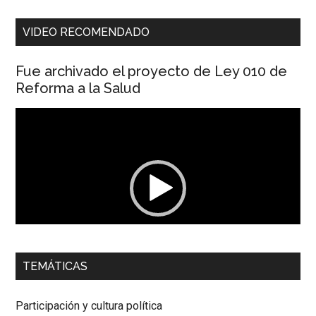
VIDEO RECOMENDADO
Fue archivado el proyecto de Ley 010 de
Reforma a la Salud
Reproductor
de
vídeo
00:00
01:04
TEMÁTICAS
Dra. Carolina Corcho Mejía,
Presidenta Corporación
Latinoamericana Sur, Vicepresidenta Federación Médica
Participación y cultura política
Colombiana