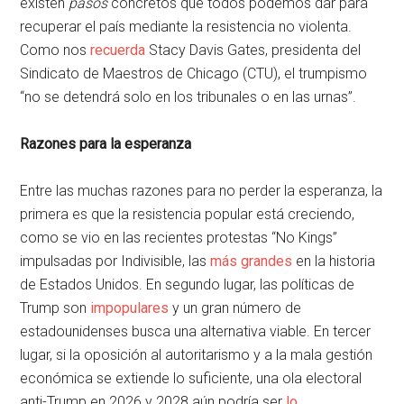
existen
pasos
concretos que todos podemos dar para
recuperar el país mediante la resistencia no violenta.
Como nos
recuerda
Stacy Davis Gates, presidenta del
Sindicato de Maestros de Chicago (CTU), el trumpismo
“no se detendrá solo en los tribunales o en las urnas”.
Razones para la esperanza
Entre las muchas razones para no perder la esperanza, la
primera es que la resistencia popular está creciendo,
como se vio en las recientes protestas “No Kings”
impulsadas por Indivisible, las
más grandes
en la historia
de Estados Unidos. En segundo lugar, las políticas de
Trump son
impopulares
y un gran número de
estadounidenses busca una alternativa viable. En tercer
lugar, si la oposición al autoritarismo y a la mala gestión
económica se extiende lo suficiente, una ola electoral
anti-Trump en 2026 y 2028 aún podría ser
lo