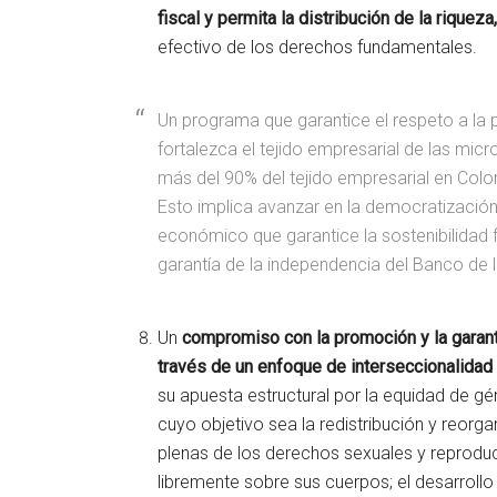
fiscal y permita la distribución de la riqueza
efectivo de los derechos fundamentales.
Un programa que garantice el respeto a la 
fortalezca el tejido empresarial de las mi
más del 90% del tejido empresarial en Col
Esto implica avanzar en la democratización
económico que garantice la sostenibilidad f
garantía de la independencia del Banco de l
Un
compromiso con la promoción y la garan
través de un enfoque de interseccionalidad
su apuesta estructural por la equidad de gé
cuyo objetivo sea la redistribución y reorga
plenas de los derechos sexuales y reproduc
libremente sobre sus cuerpos; el desarrollo