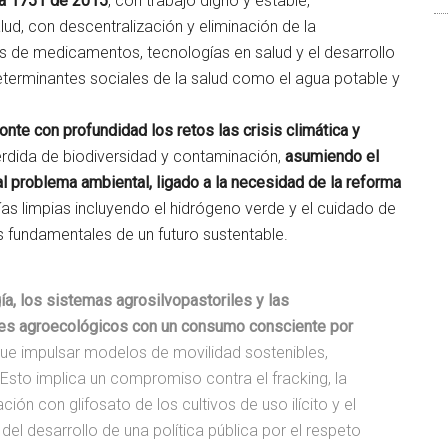
ia 1751 de 2015
, con trabajo digno y estable,
ud, con descentralización y eliminación de la
os de medicamentos, tecnologías en salud y el desarrollo
eterminantes sociales de la salud como el agua potable y
onte con profundidad los retos las crisis climática y
pérdida de biodiversidad y contaminación,
asumiendo el
al problema ambiental, ligado a la necesidad de la reforma
gías limpias incluyendo el hidrógeno verde y el cuidado de
fundamentales de un futuro sustentable.
a, los sistemas agrosilvopastoriles y las
es agroecológicos con un consumo consciente por
ue impulsar modelos de movilidad sostenibles,
 Esto implica un compromiso contra el fracking, la
ión con glifosato de los cultivos de uso ilícito y el
l desarrollo de una política pública por el respeto