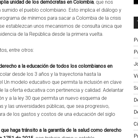
mplia unidad de los demócratas en Colombia
, que nos
a sumido el pueblo colombiano. Esto implica el diálogo y
 programa de mínimos para sacar a Colombia de la crisis
Dr
e se establezcan unos mecanismos de consulta única que
L
sidencia de la República desde la primera vuelta.
M
Pa
tos, entre otros:
Pa
J
 derecho a la educación de todos los
colombianos en
olar desde los 3 años y la trayectoria hasta la
V
l Un modelo educativo que permita la inclusión en clave
S
de la oferta educativa con pertinencia y calidad. Adelantar
ón y a la ley 30 que permita un nuevo esquema de
D
as y las universidades públicas, que sea progresivo,
D
tura de los gastos y costos de una educación del siglo
Ci
 que haga tránsito a la garantía de la salud como derecho
P