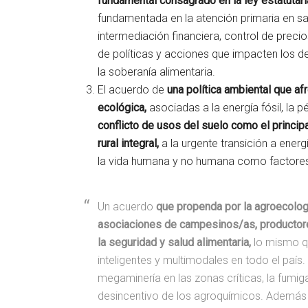
fundamental consagrado en la ley estatutar
fundamentada en la atención primaria en sal
intermediación financiera, control de preci
de políticas y acciones que impacten los d
la soberanía alimentaria.
El acuerdo de
una política ambiental que afr
ecológica,
asociadas a la energía fósil, la 
conflicto de usos del suelo como el princip
rural integral,
a la urgente transición a ener
la vida humana y no humana como factores 
Un acuerdo
que propenda por la agroecologí
asociaciones de campesinos/as, productor
la seguridad y salud alimentaria,
lo mismo q
inteligentes y multimodales en todo el país.
megaminería en las zonas críticas, la fumigac
desincentivo de los agroquímicos. Además de