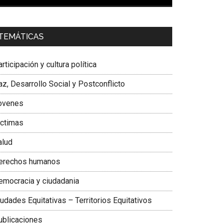
00:00
01:04
a. Carolina Corcho Mejía,
Presidenta Corporación
TEMÁTICAS
atinoamericana Sur, Vicepresidenta Federación
édica Colombiana
rticipación y cultura política
z, Desarrollo Social y Postconflicto
ovenes
ictimas
alud
erechos humanos
emocracia y ciudadania
udades Equitativas – Territorios Equitativos
ublicaciones