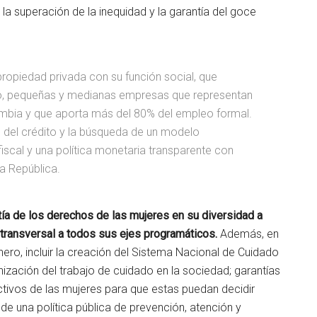
,
la superación de la inequidad y la garantía del goce
propiedad privada con su función social, que
cro, pequeñas y medianas empresas que representan
ombia y que aporta más del 80% del empleo formal.
 del crédito y la búsqueda de un modelo
iscal y una política monetaria transparente con
a República.
tía de los derechos de las mujeres en su
diversidad a
 transversal a todos sus ejes
programáticos.
Además, en
nero, incluir la creación del Sistema Nacional de Cuidado
nización del trabajo de cuidado en la sociedad; garantías
tivos de las mujeres para que estas puedan decidir
 de una política pública de prevención, atención y