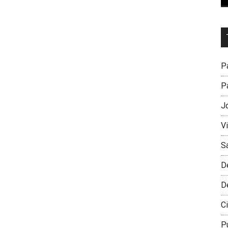
Dr
L
M
Pa
Pa
J
V
S
D
D
Ci
P