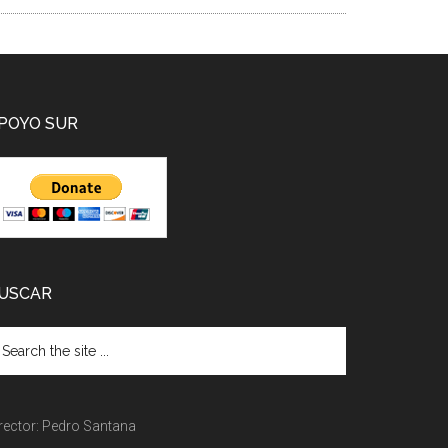
POYO SUR
USCAR
rector: Pedro Santana