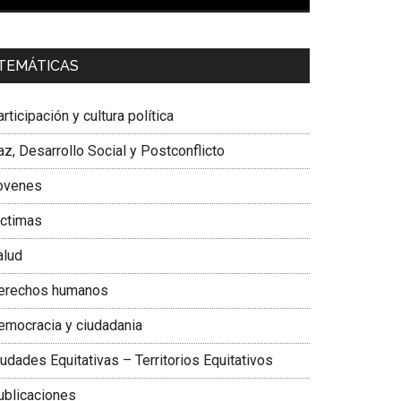
00:00
01:04
a. Carolina Corcho Mejía,
Presidenta Corporación
TEMÁTICAS
atinoamericana Sur, Vicepresidenta Federación
édica Colombiana
rticipación y cultura política
z, Desarrollo Social y Postconflicto
ovenes
ictimas
alud
erechos humanos
emocracia y ciudadania
udades Equitativas – Territorios Equitativos
ublicaciones