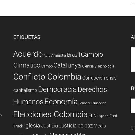
ETIQUETAS
A
Acuerdo
Cambio
Brasil
Amnistia
Agro
Climatico
Catalunya
Campo
Ciencia y Tecnología
Conflicto Colombia
Corrupción
crisis
Democracia
Derechos
B
capitalismo
Economía
Humanos
Ecuador
Educación
Elecciones Colombia
s
ELN
Fast
España
Iglesia
Justicia de paz
Justicia
Medio
Track
Di