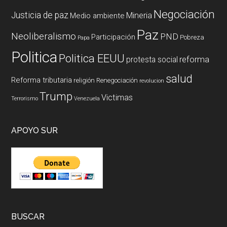
Negociación
Justicia de paz
Mineria
Medio ambiente
Paz
Neoliberalismo
PND
Participación
Pobreza
Papa
Politica
Politica EEUU
reforma
protesta social
salud
Reforma tributaria
religión
Renegociación
revolucion
Trump
Victimas
Terrorismo
Venezuela
APOYO SUR
BUSCAR