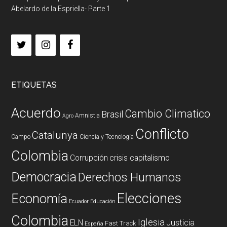
Abelardo de la Espriella- Parte 1
ETIQUETAS
Acuerdo
Cambio Climatico
Brasil
Amnistia
Agro
Conflicto
Catalunya
Campo
Ciencia y Tecnología
Colombia
Corrupción
crisis capitalismo
Democracia
Derechos Humanos
Elecciones
Economía
Ecuador
Educación
Colombia
Iglesia
ELN
Justicia
Fast Track
España