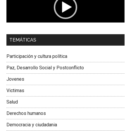
00:00
01:04
TEMÁTICAS
Dra. Carolina Corcho Mejía,
Presidenta Corporación
Latinoamericana Sur, Vicepresidenta Federación Médica
Participación y cultura política
Colombiana
Paz, Desarrollo Social y Postconflicto
Jovenes
Victimas
Salud
Derechos humanos
Democracia y ciudadania