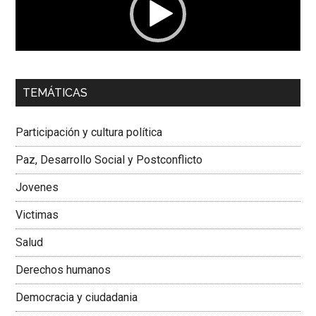
00:00
01:04
TEMÁTICAS
Dra. Carolina Corcho Mejía,
Presidenta Corporación
Latinoamericana Sur, Vicepresidenta Federación Médica
Participación y cultura política
Colombiana
Paz, Desarrollo Social y Postconflicto
Jovenes
Victimas
Salud
Derechos humanos
Democracia y ciudadania