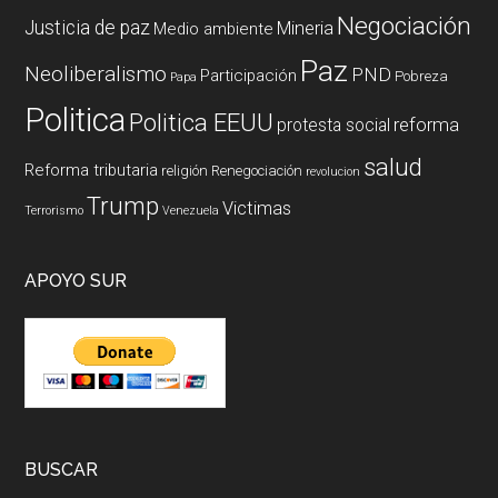
Negociación
Justicia de paz
Mineria
Medio ambiente
Paz
Neoliberalismo
PND
Participación
Pobreza
Papa
Politica
Politica EEUU
reforma
protesta social
salud
Reforma tributaria
religión
Renegociación
revolucion
Trump
Victimas
Terrorismo
Venezuela
APOYO SUR
BUSCAR