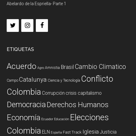
Abelardo de la Espriella- Parte 1
ETIQUETAS
Acuerdo
Cambio Climatico
Brasil
Amnistia
Agro
Conflicto
Catalunya
Campo
Ciencia y Tecnología
Colombia
Corrupción
crisis capitalismo
Democracia
Derechos Humanos
Elecciones
Economía
Ecuador
Educación
Colombia
Iglesia
ELN
Justicia
Fast Track
España