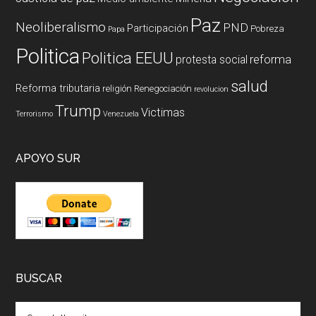
Paz
Neoliberalismo
PND
Participación
Pobreza
Papa
Politica
Politica EEUU
reforma
protesta social
salud
Reforma tributaria
religión
Renegociación
revolucion
Trump
Victimas
Terrorismo
Venezuela
APOYO SUR
BUSCAR