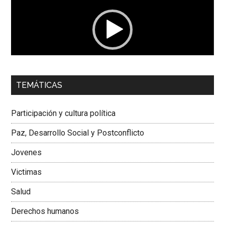
vídeo
00:00
01:04
TEMÁTICAS
Dra. Carolina Corcho Mejía,
Presidenta Corporación
Latinoamericana Sur, Vicepresidenta Federación Médica
Participación y cultura política
Colombiana
Paz, Desarrollo Social y Postconflicto
Jovenes
Victimas
Salud
Derechos humanos