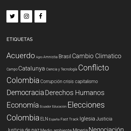
ETIQUETAS
Acuerdo
Cambio Climatico
Brasil
Amnistia
Agro
Conflicto
Catalunya
Campo
Ciencia y Tecnología
Colombia
Corrupción
crisis capitalismo
Democracia
Derechos Humanos
Elecciones
Economía
Ecuador
Educación
Colombia
Iglesia
ELN
Justicia
Fast Track
España
Negociación
Justicia de paz
Mineria
Medio ambiente