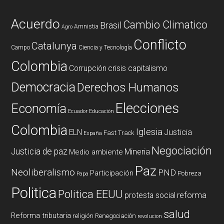
Acuerdo
Cambio Climatico
Brasil
Amnistia
Agro
Conflicto
Catalunya
Campo
Ciencia y Tecnología
Colombia
Corrupción
crisis capitalismo
Democracia
Derechos Humanos
Elecciones
Economía
Ecuador
Educación
Colombia
Iglesia
ELN
Justicia
Fast Track
España
Negociación
Justicia de paz
Mineria
Medio ambiente
Paz
Neoliberalismo
PND
Participación
Pobreza
Papa
Politica
Politica EEUU
reforma
protesta social
salud
Reforma tributaria
religión
Renegociación
revolucion