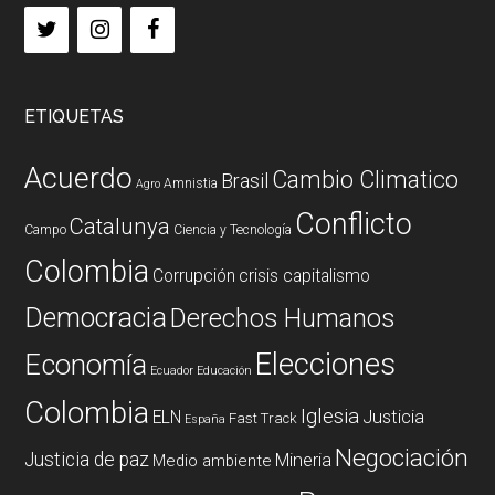
ETIQUETAS
Acuerdo
Cambio Climatico
Brasil
Amnistia
Agro
Conflicto
Catalunya
Campo
Ciencia y Tecnología
Colombia
Corrupción
crisis capitalismo
Democracia
Derechos Humanos
Elecciones
Economía
Ecuador
Educación
Colombia
Iglesia
ELN
Justicia
Fast Track
España
Negociación
Justicia de paz
Mineria
Medio ambiente