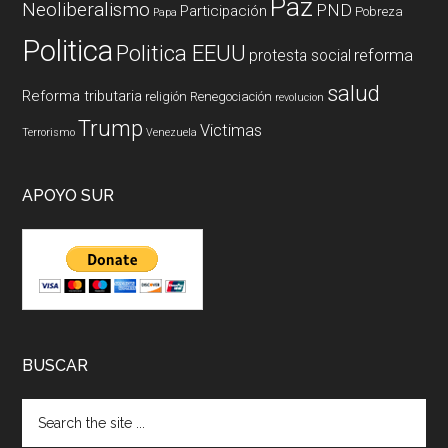
Paz
Neoliberalismo
PND
Participación
Pobreza
Papa
Politica
Politica EEUU
reforma
protesta social
salud
Reforma tributaria
religión
Renegociación
revolucion
Trump
Victimas
Terrorismo
Venezuela
APOYO SUR
BUSCAR