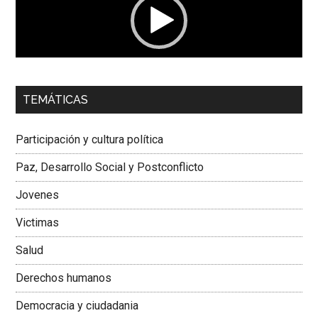
00:00
01:04
TEMÁTICAS
Dra. Carolina Corcho Mejía,
Presidenta Corporación
Latinoamericana Sur, Vicepresidenta Federación Médica
Participación y cultura política
Colombiana
Paz, Desarrollo Social y Postconflicto
Jovenes
Victimas
Salud
Derechos humanos
Democracia y ciudadania