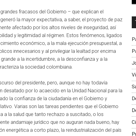
s grandes fracasos del Gobierno – que explican el
Dr
eneró la mayor expectativa, a saber, el proyecto de paz
L
nte afectado por los altos niveles de inseguridad, así
M
ilidad y legitimidad al régimen. Estos fenómenos, ligados
Pa
cimiento económico, a la mala ejecución presupuestal, a
Pa
blicos innecesarios y al privilegiar la lealtad por encima
 grande a la incertidumbre, a la desconfianza y a la
J
caracteriza la sociedad colombiana.
V
scurso del presidente, pero, aunque no hay todavía
S
n desatado por lo acaecido en la Unidad Nacional para la
D
do la confianza de la ciudadanía en el Gobierno y
islativo. Varias son las tareas pendientes que el Gobierno
D
 a la salud que tanto rechazo a suscitado, o los
Ci
iente andamiaje jurídico que no auguran nada bueno, hay
n energética a corto plazo, la reindustrialización del país
P