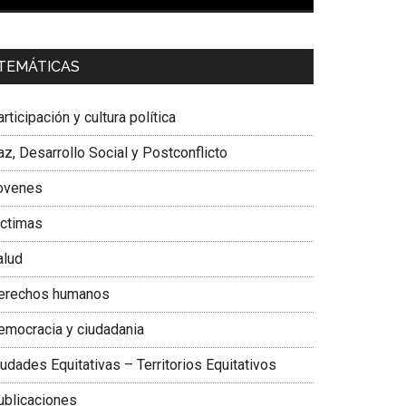
00:00
01:04
a. Carolina Corcho Mejía,
Presidenta Corporación
TEMÁTICAS
atinoamericana Sur, Vicepresidenta Federación
édica Colombiana
rticipación y cultura política
z, Desarrollo Social y Postconflicto
ovenes
ictimas
alud
erechos humanos
emocracia y ciudadania
udades Equitativas – Territorios Equitativos
ublicaciones