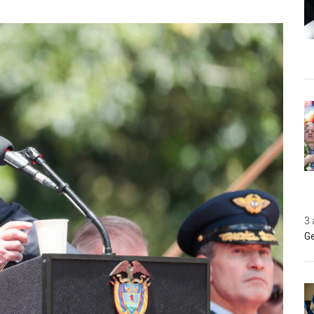
3 
Ge