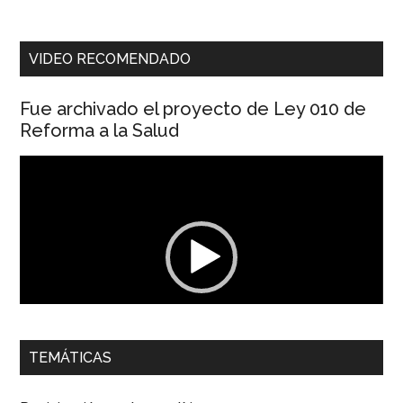
VIDEO RECOMENDADO
Fue archivado el proyecto de Ley 010 de
Reforma a la Salud
Reproductor
de
vídeo
00:00
01:04
TEMÁTICAS
Dra. Carolina Corcho Mejía,
Presidenta Corporación
Latinoamericana Sur, Vicepresidenta Federación Médica