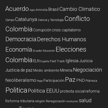
Acuerdo
Cambio Climatico
Brasil
Amnistia
Agro
Conflicto
Catalunya
Campo
Ciencia y Tecnología
Colombia
Corrupción
crisis capitalismo
Democracia
Derechos Humanos
Elecciones
Economía
Ecuador
Educación
Colombia
Iglesia
ELN
Justicia
Fast Track
España
Negociación
Justicia de paz
Mineria
Medio ambiente
Paz
Neoliberalismo
PND
Participación
Pobreza
Papa
Politica
Politica EEUU
reforma
protesta social
salud
Reforma tributaria
religión
Renegociación
revolucion