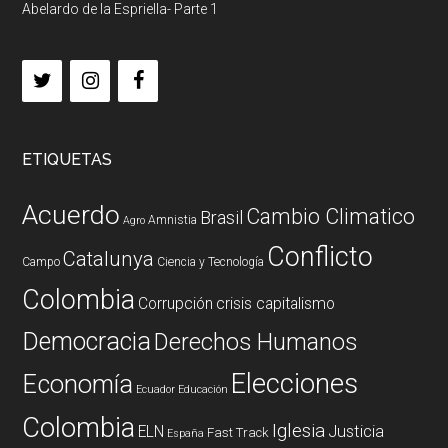
Abelardo de la Espriella- Parte 1
ETIQUETAS
Acuerdo
Cambio Climatico
Brasil
Amnistia
Agro
Conflicto
Catalunya
Campo
Ciencia y Tecnología
Colombia
Corrupción
crisis capitalismo
Democracia
Derechos Humanos
Elecciones
Economía
Ecuador
Educación
Colombia
Iglesia
ELN
Justicia
Fast Track
España