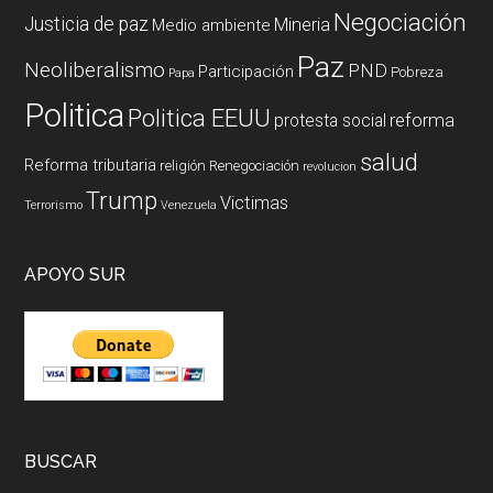
Negociación
Justicia de paz
Mineria
Medio ambiente
Paz
Neoliberalismo
PND
Participación
Pobreza
Papa
Politica
Politica EEUU
reforma
protesta social
salud
Reforma tributaria
religión
Renegociación
revolucion
Trump
Victimas
Terrorismo
Venezuela
APOYO SUR
BUSCAR