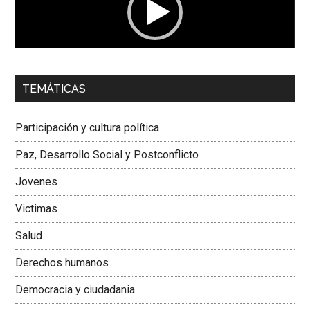
00:00
01:04
TEMÁTICAS
Dra. Carolina Corcho Mejía,
Presidenta Corporación
Latinoamericana Sur, Vicepresidenta Federación Médica
Participación y cultura política
Colombiana
Paz, Desarrollo Social y Postconflicto
Jovenes
Victimas
Salud
Derechos humanos
Democracia y ciudadania