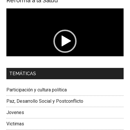
Reforma a la Salud
Reproductor
de
vídeo
00:00
01:04
TEMÁTICAS
Dra. Carolina Corcho Mejía,
Presidenta Corporación
Latinoamericana Sur, Vicepresidenta Federación Médica
Participación y cultura política
Colombiana
Paz, Desarrollo Social y Postconflicto
Jovenes
Victimas