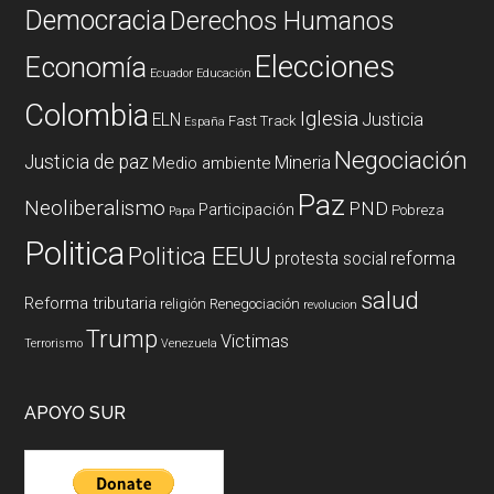
Democracia
Derechos Humanos
Elecciones
Economía
Ecuador
Educación
Colombia
Iglesia
ELN
Justicia
Fast Track
España
Negociación
Justicia de paz
Mineria
Medio ambiente
Paz
Neoliberalismo
PND
Participación
Pobreza
Papa
Politica
Politica EEUU
reforma
protesta social
salud
Reforma tributaria
religión
Renegociación
revolucion
Trump
Victimas
Terrorismo
Venezuela
APOYO SUR