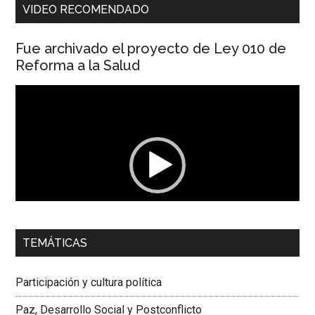
VIDEO RECOMENDADO
Fue archivado el proyecto de Ley 010 de
Reforma a la Salud
Reproductor
de
vídeo
00:00
01:04
TEMÁTICAS
Dra. Carolina Corcho Mejía,
Presidenta Corporación
Latinoamericana Sur, Vicepresidenta Federación Médica
Participación y cultura política
Colombiana
Paz, Desarrollo Social y Postconflicto