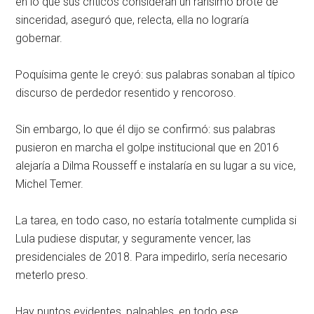
en lo que sus críticos consideran un rarísimo brote de
sinceridad, aseguró que, relecta, ella no lograría
gobernar.
Poquísima gente le creyó: sus palabras sonaban al típico
discurso de perdedor resentido y rencoroso.
Sin embargo, lo que él dijo se confirmó: sus palabras
pusieron en marcha el golpe institucional que en 2016
alejaría a Dilma Rousseff e instalaría en su lugar a su vice,
Michel Temer.
La tarea, en todo caso, no estaría totalmente cumplida si
Lula pudiese disputar, y seguramente vencer, las
presidenciales de 2018. Para impedirlo, sería necesario
meterlo preso.
Hay puntos evidentes, palpables, en todo ese