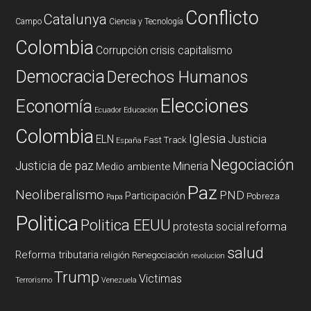
Conflicto
Catalunya
Campo
Ciencia y Tecnología
Colombia
Corrupción
crisis capitalismo
Democracia
Derechos Humanos
Elecciones
Economía
Ecuador
Educación
Colombia
Iglesia
ELN
Justicia
Fast Track
España
Negociación
Justicia de paz
Mineria
Medio ambiente
Paz
Neoliberalismo
PND
Participación
Pobreza
Papa
Politica
Politica EEUU
reforma
protesta social
salud
Reforma tributaria
religión
Renegociación
revolucion
Trump
Victimas
Terrorismo
Venezuela