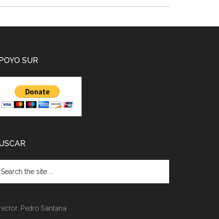
POYO SUR
USCAR
rector: Pedro Santana