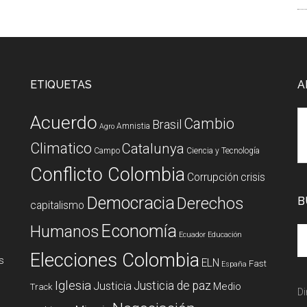
ETIQUETAS
A
Acuerdo
Cambio
Brasil
Amnistia
Agro
Climatico
Catalunya
Campo
Ciencia y Tecnología
Conflicto Colombia
Corrupción
crisis
Democracia
Derechos
B
capitalismo
Economía
Humanos
Ecuador
Educación
Elecciones Colombia
s
ELN
Fast
España
Iglesia
Justicia de paz
Justicia
Medio
Track
Di