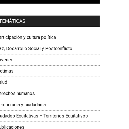
00:00
01:04
a. Carolina Corcho Mejía,
Presidenta Corporación
TEMÁTICAS
atinoamericana Sur, Vicepresidenta Federación
édica Colombiana
rticipación y cultura política
z, Desarrollo Social y Postconflicto
ovenes
ictimas
alud
erechos humanos
emocracia y ciudadania
udades Equitativas – Territorios Equitativos
ublicaciones