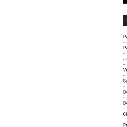
Dr
L
M
Pa
Pa
J
V
S
D
D
Ci
P