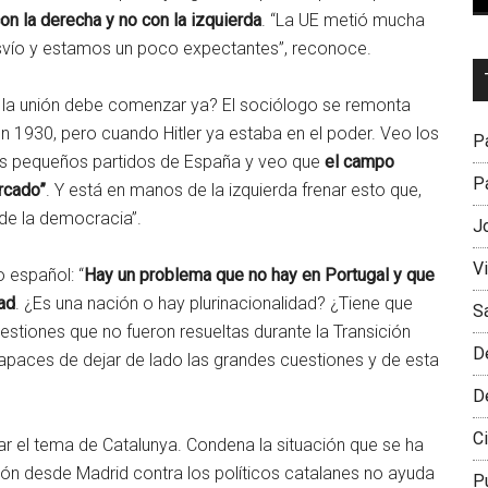
con la derecha y no con la izquierda
. “La UE metió mucha
desvío y estamos un poco expectantes”, reconoce.
Dr
L
ue la unión debe comenzar ya? El sociólogo se remonta
M
en 1930, pero cuando Hitler ya estaba en el poder. Veo los
Pa
o los pequeños partidos de España y veo que
el campo
Pa
rcado”
. Y está en manos de la izquierda frenar esto que,
 de la democracia”.
J
V
o español: “
Hay un problema que no hay en Portugal y que
dad
. ¿Es una nación o hay plurinacionalidad? ¿Tiene que
S
stiones que no fueron resueltas durante la Transición
D
capaces de dejar de lado las grandes cuestiones y de esta
D
Ci
r el tema de Catalunya. Condena la situación que se ha
sión desde Madrid contra los políticos catalanes no ayuda
P