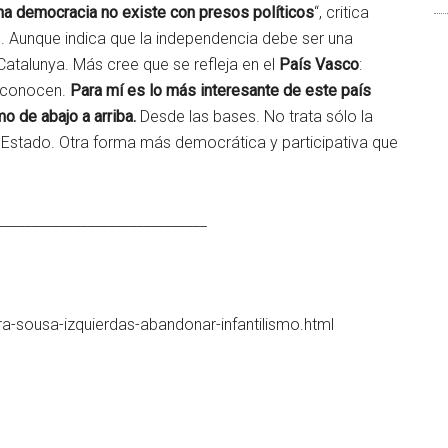
na democracia no existe con presos políticos
“, critica
s
. Aunque indica que la independencia debe ser una
atalunya. Más cree que se refleja en el
País Vasco
:
o conocen.
Para mí es lo más interesante de este país
o de abajo a arriba.
Desde las bases. No trata sólo la
l Estado. Otra forma más democrática y participativa que
______________________________
ra-sousa-izquierdas-abandonar-infantilismo.html