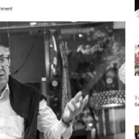
omment
3 
Ge