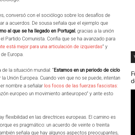
les, conversó con el sociólogo sobre los desafíos de
egar a acuerdos. De sousa señala que el ejemplo que
rno al que se ha llegado en Portugal
, gracias a la unión
 y el Partido Comunista. Confía que se ha avanzado para
te está mejor para una articulación de izquierdas
” y
 de Europa.
e la situación mundial: “
Estamos en un periodo de ciclo
F
uir la Unión Europea. Cuando ven que no se puede, intentan
d
oner nombre a señalar
los focos de las fuerzas fascistas:
R
azón europeo un movimiento antieuropeo” y ante esto
d
v
flexibilidad en las directrices europeas. El camino es
rque es pragmático: un acuerdo de veinte o treinta
también señala que hay algunos aspectos preocupantes,