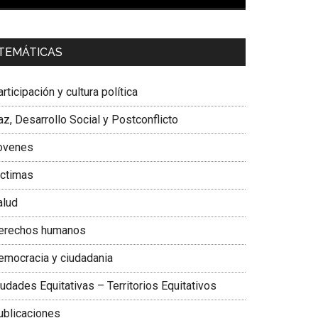
00:00
01:04
a. Carolina Corcho Mejía,
Presidenta Corporación
TEMÁTICAS
atinoamericana Sur, Vicepresidenta Federación
édica Colombiana
rticipación y cultura política
z, Desarrollo Social y Postconflicto
ovenes
ictimas
alud
erechos humanos
emocracia y ciudadania
udades Equitativas – Territorios Equitativos
ublicaciones