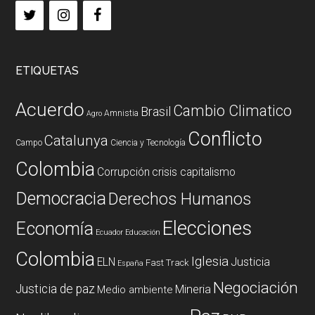
ETIQUETAS
Acuerdo
Cambio Climatico
Brasil
Amnistia
Agro
Conflicto
Catalunya
Campo
Ciencia y Tecnología
Colombia
Corrupción
crisis capitalismo
Democracia
Derechos Humanos
Elecciones
Economía
Ecuador
Educación
Colombia
Iglesia
ELN
Justicia
Fast Track
España
Negociación
Justicia de paz
Mineria
Medio ambiente