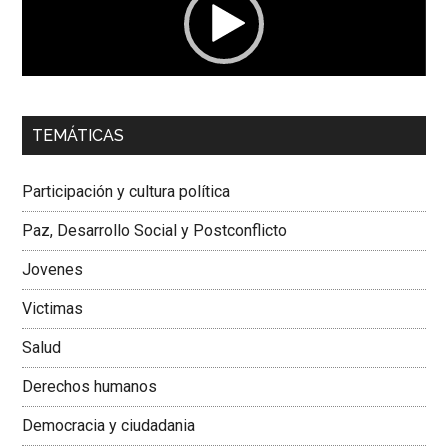
00:00
01:04
TEMÁTICAS
Dra. Carolina Corcho Mejía,
Presidenta Corporación
Latinoamericana Sur, Vicepresidenta Federación Médica
Participación y cultura política
Colombiana
Paz, Desarrollo Social y Postconflicto
Jovenes
Victimas
Salud
Derechos humanos
Democracia y ciudadania