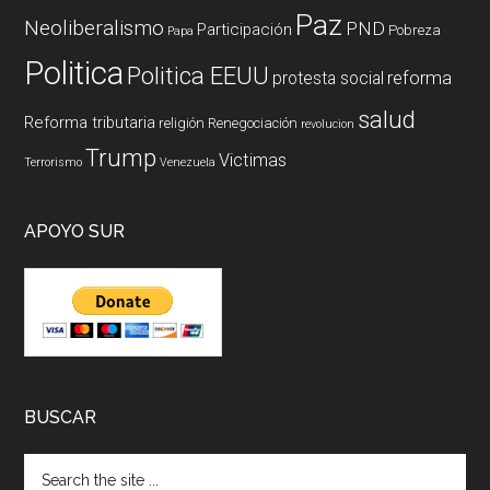
Paz
Neoliberalismo
PND
Participación
Pobreza
Papa
Politica
Politica EEUU
reforma
protesta social
salud
Reforma tributaria
religión
Renegociación
revolucion
Trump
Victimas
Terrorismo
Venezuela
APOYO SUR
BUSCAR