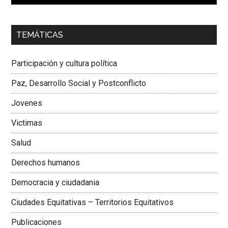
00:00
01:04
TEMÁTICAS
Dra. Carolina Corcho Mejía,
Presidenta Corporación
Latinoamericana Sur, Vicepresidenta Federación Médica
Participación y cultura política
Colombiana
Paz, Desarrollo Social y Postconflicto
Jovenes
Victimas
Salud
Derechos humanos
Democracia y ciudadania
Ciudades Equitativas – Territorios Equitativos
Publicaciones