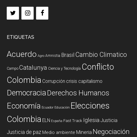
ETIQUETAS
Acuerdo
Cambio Climatico
Brasil
Amnistia
Agro
Conflicto
Catalunya
Campo
Ciencia y Tecnología
Colombia
Corrupción
crisis capitalismo
Democracia
Derechos Humanos
Elecciones
Economía
Ecuador
Educación
Colombia
Iglesia
ELN
Justicia
Fast Track
España
Negociación
Justicia de paz
Mineria
Medio ambiente