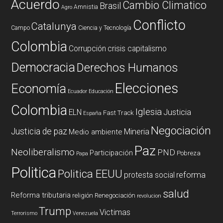
Acuerdo
Cambio Climatico
Brasil
Amnistia
Agro
Conflicto
Catalunya
Campo
Ciencia y Tecnología
Colombia
Corrupción
crisis capitalismo
Democracia
Derechos Humanos
Elecciones
Economía
Ecuador
Educación
Colombia
Iglesia
ELN
Justicia
Fast Track
España
Negociación
Justicia de paz
Mineria
Medio ambiente
Paz
Neoliberalismo
PND
Participación
Pobreza
Papa
Politica
Politica EEUU
reforma
protesta social
salud
Reforma tributaria
religión
Renegociación
revolucion
Trump
Victimas
Terrorismo
Venezuela