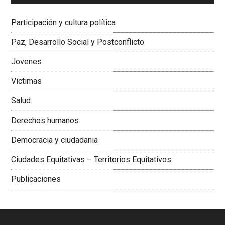
Dra. Carolina Corcho Mejía,
Presidenta Corporación
Latinoamericana Sur, Vicepresidenta Federación Médica
Participación y cultura política
Colombiana
Paz, Desarrollo Social y Postconflicto
Jovenes
Victimas
Salud
Derechos humanos
Democracia y ciudadania
Ciudades Equitativas – Territorios Equitativos
Publicaciones