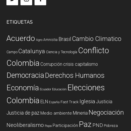
ETIQUETAS
Acuerdo
Cambio Climatico
Brasil
Amnistia
Agro
Conflicto
Catalunya
Campo
Ciencia y Tecnología
Colombia
Corrupción
crisis capitalismo
Democracia
Derechos Humanos
Elecciones
Economía
Ecuador
Educación
Colombia
Iglesia
ELN
Justicia
Fast Track
España
Negociación
Justicia de paz
Mineria
Medio ambiente
Paz
Neoliberalismo
PND
Participación
Pobreza
Papa