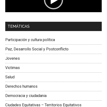
00:00
01:04
TEMÁTICAS
Dra. Carolina Corcho Mejía,
Presidenta Corporación
Latinoamericana Sur, Vicepresidenta Federación Médica
Participación y cultura política
Colombiana
Paz, Desarrollo Social y Postconflicto
Jovenes
Victimas
Salud
Derechos humanos
Democracia y ciudadania
Ciudades Equitativas – Territorios Equitativos