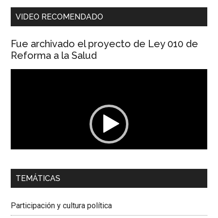
VIDEO RECOMENDADO
Fue archivado el proyecto de Ley 010 de
Reforma a la Salud
Reproductor
de
vídeo
00:00
01:04
TEMÁTICAS
Dra. Carolina Corcho Mejía,
Presidenta Corporación
Latinoamericana Sur, Vicepresidenta Federación Médica
Participación y cultura política
Colombiana