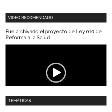
VIDEO RECOMENDADO
Fue archivado el proyecto de Ley 010 de
Reforma a la Salud
Reproductor
de
vídeo
00:00
01:04
TEMÁTICAS
Dra. Carolina Corcho Mejía,
Presidenta Corporación
Latinoamericana Sur, Vicepresidenta Federación Médica