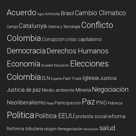
Acuerdo
Cambio Climatico
Brasil
Amnistia
Agro
Conflicto
Catalunya
Campo
Ciencia y Tecnología
Colombia
Corrupción
crisis capitalismo
Democracia
Derechos Humanos
Elecciones
Economía
Ecuador
Educación
Colombia
Iglesia
ELN
Justicia
Fast Track
España
Negociación
Justicia de paz
Mineria
Medio ambiente
Paz
Neoliberalismo
PND
Participación
Pobreza
Papa
Politica
Politica EEUU
reforma
protesta social
salud
Reforma tributaria
religión
Renegociación
revolucion